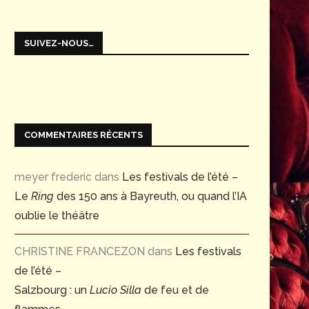
SUIVEZ-NOUS…
COMMENTAIRES RÉCENTS
Le siège de Corinthe : 1826-
OPERAFEST 2026 – CENT
meyer frederic
dans
Les festivals de l’été –
2026Pour en savoir...
DE TURANDOT &
Le
Ring
des 150 ans à Bayreuth, ou quand l’IA
VARIATIONS ENIGMATIQUE
13 juillet 2026
1 juillet 2026
oublie le théâtre
CHRISTINE FRANCEZON
dans
Les festivals
de l’été –
Salzbourg : un
Lucio Silla
de feu et de