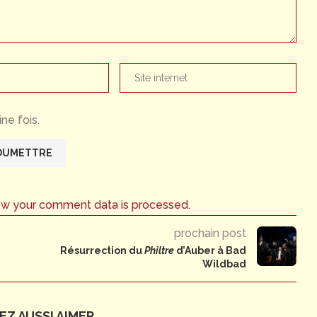
ne fois.
ow your comment data is processed.
prochain post
Résurrection du
Philtre
d’Auber à Bad
Wildbad
Z AUSSI AIMER...