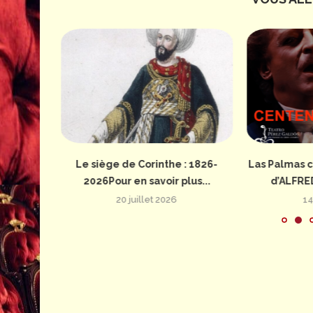
: 1826-
Le siège de Corinthe : 1826-
Las Palmas c
us...
2026Pour en savoir plus...
d’ALFRE
20 juillet 2026
14