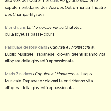
Site Voix des Outre-mer
dans
Porgy and Bess
et le
supplément d’âme des Voix des Outre-mer au Théâtre
des Champs-Elysées
Brand
dans
La Vie parisienne
au Châtelet,
ou la joyeuse basse-cour !
Pasquale de rosa
dans
I Capuleti e i Montecchi
al
Luglio Musicale Trapanese : giovani talenti ridanno vita
all’opera della gioventù appassionata
Meris Zini
dans
I Capuleti e i Montecchi
al Luglio
Musicale Trapanese : giovani talenti ridanno vita
all’opera della gioventù appassionata