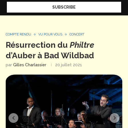
COMPTE RENDU
VU POUR VOUS
CONCERT
Résurrection du
Philtre
d’Auber à Bad Wildbad
par
Gilles Charlassier
20 juillet 2021