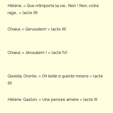
Hélène, « Que m’importe la vie… Non ! Non, votre
rage… » (acte III)
Chœur, «
Gerusalem!
» (acte III)
Chœur, « Jérusalem ! » (acte IV)
Giselda, Oronte, «
Oh belle a questa misera
» (acte
III)
Hélène, Gaston, « Une pensée amère » (acte II)