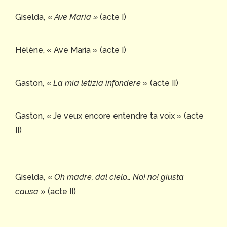
Giselda, «
Ave Maria »
(acte I)
Hélène, « Ave Maria » (acte I)
Gaston, «
La mia letizia infondere
» (acte II)
Gaston, « Je veux encore entendre ta voix » (acte
II)
Giselda, «
Oh madre, dal cielo… No! no! giusta
causa
» (acte II)