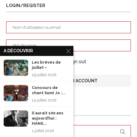
LOGIN/REGISTER
A DÉCOUVRIR
Keep me signed in until I sign out
Les brèves de
juillet –
29 juillet 2026
Concours de
chant Sumi Jo :...
Forgot your password?
14 juillet 2026
RECHERCHER
Il aurait 100 ans
aujourd’hui :
HANS...
1 juillet 2026