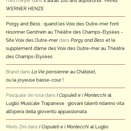
fred meyer
dans
Il aurait 100 ans aujourd’hui : HANS
WERNER HENZE
Porgy and Bess : quand les Voix des Outre-mer font
résonner Gershwin au Théâtre des Champs-Élysées -
Site Voix des Outre-mer
dans
Porgy and Bess
et le
supplément d’âme des Voix des Outre-mer au Théâtre
des Champs-Elysées
Brand
dans
La Vie parisienne
au Châtelet,
ou la joyeuse basse-cour !
Pasquale de rosa
dans
I Capuleti e i Montecchi
al
Luglio Musicale Trapanese : giovani talenti ridanno vita
all’opera della gioventù appassionata
Meris Zini
dans
I Capuleti e i Montecchi
al Luglio