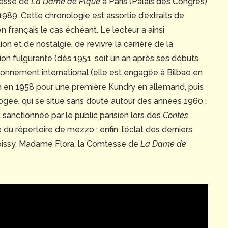
tesse de
La Dame de Pique
à Paris (Palais des Congrès)
89. Cette chronologie est assortie d’extraits de
 en français le cas échéant. Le lecteur a ainsi
tion et de nostalgie, de revivre la carrière de la
ion fulgurante (dès 1951, soit un an après ses débuts
 rayonnement international (elle est engagée à Bilbao en
h en 1958 pour une première Kundry en allemand, puis
pogée, qui se situe sans doute autour des années 1960 ;
 sanctionnée par le public parisien lors des
Contes
 du répertoire de mezzo ; enfin, l’éclat des derniers
issy, Madame Flora, la Comtesse de
La Dame de