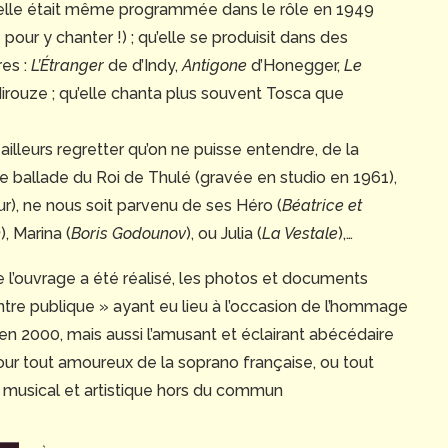
 (elle était même programmée dans le rôle en 1949
 pour y chanter !) ; qu’elle se produisit dans des
res :
L’Étranger
de d’Indy,
Antigone
d’Honegger,
Le
rouze ; qu’elle chanta plus souvent Tosca que
 ailleurs regretter qu’on ne puisse entendre, de la
e ballade du Roi de Thulé (gravée en studio en 1961),
ur), ne nous soit parvenu de ses Héro (
Béatrice et
n
), Marina (
Boris Godounov
), ou Julia (
La Vestale
),…
lle l’ouvrage a été réalisé, les photos et documents
contre publique » ayant eu lieu à l’occasion de l’hommage
n 2000, mais aussi l’amusant et éclairant abécédaire
 pour tout amoureux de la soprano française, ou tout
 musical et artistique hors du commun