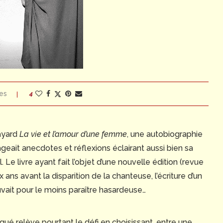
es
4
Fayard
La vie et l’amour d’une femme
, une autobiographie
tageait anecdotes et réflexions éclairant aussi bien sa
Le livre ayant fait l’objet d’une nouvelle édition (revue
ns avant la disparition de la chanteuse, l’écriture d’un
ait pour le moins paraître hasardeuse…
é relève pourtant le défi en choisissant, entre une