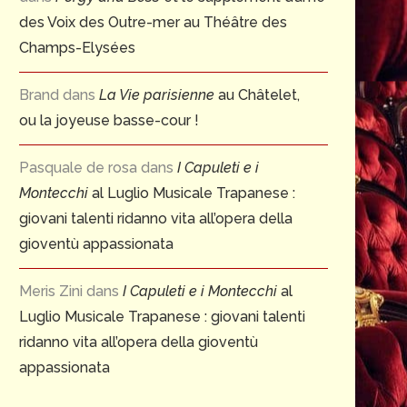
des Voix des Outre-mer au Théâtre des
Champs-Elysées
Brand
dans
La Vie parisienne
au Châtelet,
ou la joyeuse basse-cour !
Pasquale de rosa
dans
I Capuleti e i
Montecchi
al Luglio Musicale Trapanese :
giovani talenti ridanno vita all’opera della
gioventù appassionata
Meris Zini
dans
I Capuleti e i Montecchi
al
Luglio Musicale Trapanese : giovani talenti
ridanno vita all’opera della gioventù
appassionata