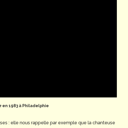
e
en 1983 à Philadelphie
ises : elle nous rappelle par exemple que la chanteuse