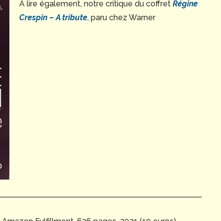
À lire également, notre critique du coffret
Régine
Crespin – A tribute
, paru chez Warner