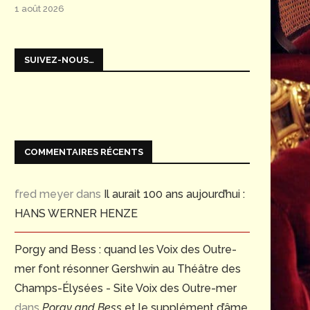
1 août 2026
SUIVEZ-NOUS…
COMMENTAIRES RÉCENTS
fred meyer
dans
Il aurait 100 ans aujourd’hui :
HANS WERNER HENZE
Porgy and Bess : quand les Voix des Outre-
mer font résonner Gershwin au Théâtre des
Champs-Élysées - Site Voix des Outre-mer
dans
Porgy and Bess
et le supplément d’âme