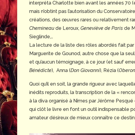
interpréta Charlotte bien avant les années 70
mais n’obtint pas l’autorisation du Conservatoire
créations, des œuvres rares ou relativement ra
Chemineau
de Leroux,
Geneviève de Paris
de Mi
Sieglinde,…
La lecture de la liste des rôles abordés fait par
Marguerite de Gounod, autre chose que la seul
et qu’aucun témoignage, à ce jour (et sauf erre
Bénédicte
), Anna (
Don Giovanni
), Rézia (
Obero
Quoi qu’il en soit, la grande rigueur avec laque
inédits reproduits, la transcription de la « ren
à la diva organisé à Nîmes par Jérôme Pesqué e
qui clôt le livre en font un outil indispensable
amateur désireux de mieux connaître ce destin