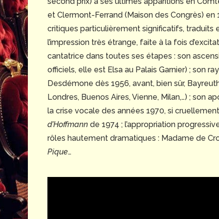
second prix) à ses ultimes apparitions en Com
et Clermont-Ferrand (Maison des Congrès) en 19
critiques particulièrement significatifs, traduits
l’impression très étrange, faite à la fois d’excita
cantatrice dans toutes ses étapes : son ascens
officiels, elle est Elsa au Palais Garnier) ; son
Desdémone dès 1956, avant, bien sûr, Bayreut
Londres, Buenos Aires, Vienne, Milan,…) ; son a
la crise vocale des années 1970, si cruellement
d’Hoffmann
de 1974 ; l’appropriation progressive
rôles hautement dramatiques : Madame de Cro
Pique
…