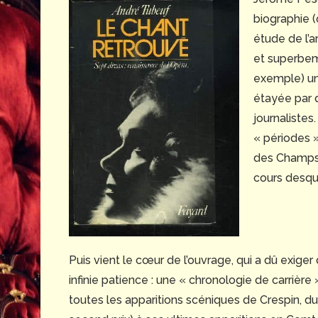
biographie (
étude de l’ar
et superbem
exemple) une
étayée par 
journalistes
« périodes 
des Champs-
cours desqu
Puis vient le cœur de l’ouvrage, qui a dû exiger
infinie patience : une « chronologie de carrière
toutes les apparitions scéniques de Crespin, d