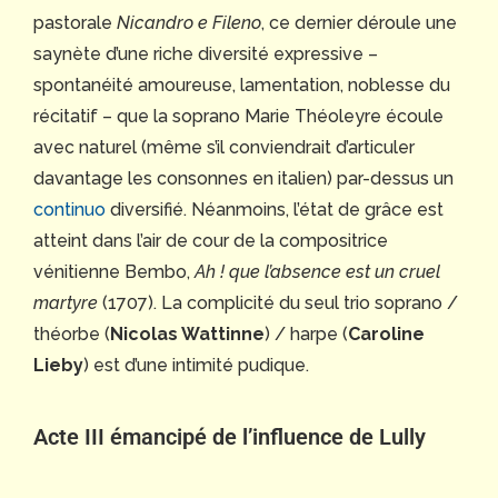
pastorale
Nicandro e Fileno
, ce dernier déroule une
saynète d’une riche diversité expressive –
spontanéité amoureuse, lamentation, noblesse du
récitatif – que la soprano Marie Théoleyre écoule
avec naturel (même s’il conviendrait d’articuler
davantage les consonnes en italien) par-dessus un
continuo
diversifié. Néanmoins, l’état de grâce est
atteint dans l’air de cour de la compositrice
vénitienne Bembo,
Ah ! que l’absence est un cruel
martyre
(1707). La complicité du seul trio soprano /
théorbe (
Nicolas Wattinne
) / harpe (
Caroline
Lieby
) est d’une intimité pudique.
Acte III émancipé de l’influence de Lully