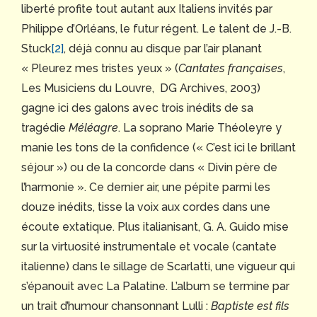
liberté profite tout autant aux Italiens invités par
Philippe d’Orléans, le futur régent. Le talent de J.-B.
Stuck
[2]
, déjà connu au disque par l’air planant
« Pleurez mes tristes yeux » (
Cantates françaises
,
Les Musiciens du Louvre, DG Archives, 2003)
gagne ici des galons avec trois inédits de sa
tragédie
Méléagre
. La soprano Marie Théoleyre y
manie les tons de la confidence (« C’est ici le brillant
séjour ») ou de la concorde dans « Divin père de
l’harmonie ». Ce dernier air, une pépite parmi les
douze inédits, tisse la voix aux cordes dans une
écoute extatique. Plus italianisant, G. A. Guido mise
sur la virtuosité instrumentale et vocale (cantate
italienne) dans le sillage de Scarlatti, une vigueur qui
s’épanouit avec La Palatine. L’album se termine par
un trait d’humour chansonnant Lulli :
Baptiste est fils