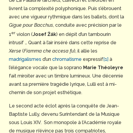
de La Palatine (archets, clavecin et théorbe) en
livrent la complexité polyphonique. Puis s’ébrouent
avec une vigueur rythmique dans les ballets, dont la
Gigue pour Bacchus
, conduite avec précision par le
er
1
violon (
Josef Žák
) en dépit d’un tambourin
intrusif … Quant à l’air inséré dans cette reprise de
Xerse
(
Fiamma che accesa fu
), il allie les
madrigalismes
d’un
chromatisme
expressif
[1]
à
l’élégance vocale que la soprano
Marie Théoleyre
fait miroiter avec un timbre lumineux. Une décennie
avant sa première tragédie lyrique, Lulli est à mi-
chemin de son projet esthétique.
Le second acte éclot après la conquête de Jean-
Baptiste Lully, devenu Surintendant de la Musique
sous Louis XIV. Son monopole à l’Académie royale
de musique n’évince pas trois compatriotes,