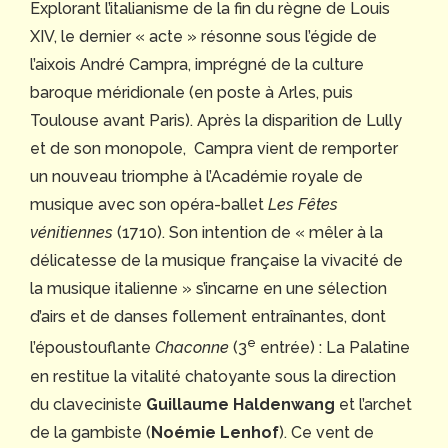
Explorant l’italianisme de la fin du règne de Louis
XIV, le dernier « acte » résonne sous l’égide de
l’aixois André Campra, imprégné de la culture
baroque méridionale (en poste à Arles, puis
Toulouse avant Paris). Après la disparition de Lully
et de son monopole, Campra vient de remporter
un nouveau triomphe à l’Académie royale de
musique avec son opéra-ballet
Les Fêtes
vénitiennes
(1710). Son intention de « mêler à la
délicatesse de la musique française la vivacité de
la musique italienne » s’incarne en une sélection
d’airs et de danses follement entraînantes, dont
e
l’époustouflante
Chaconne
(3
entrée) : La Palatine
en restitue la vitalité chatoyante sous la direction
du claveciniste
Guillaume Haldenwang
et l’archet
de la gambiste (
Noémie Lenhof
). Ce vent de