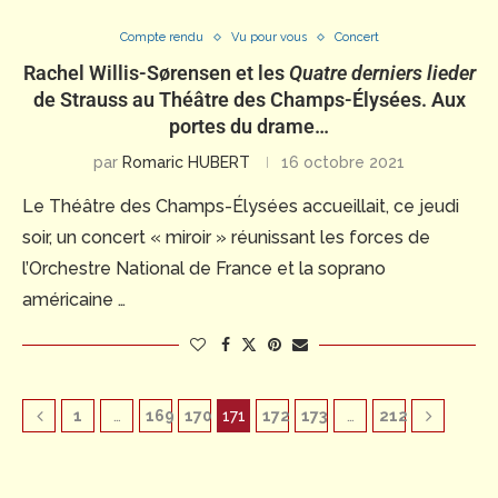
Compte rendu
Vu pour vous
Concert
Rachel Willis-Sørensen et les
Quatre derniers lieder
de Strauss au Théâtre des Champs-Élysées. Aux
portes du drame…
par
Romaric HUBERT
16 octobre 2021
Le Théâtre des Champs-Élysées accueillait, ce jeudi
soir, un concert « miroir » réunissant les forces de
l’Orchestre National de France et la soprano
américaine …
1
…
169
170
171
172
173
…
212