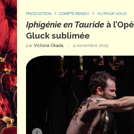
PRODUCTION
COMPTE RENDU
VU POUR VOUS
Iphigénie en Tauride
à l’Opé
Gluck sublimée
par
Victoria Okada
4 novembre 2025