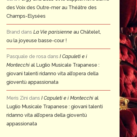
des Voix des Outre-mer au Théâtre des
Champs-Elysées
Brand
dans
La Vie parisienne
au Châtelet,
ou la joyeuse basse-cour !
Pasquale de rosa
dans
I Capuleti e i
Montecchi
al Luglio Musicale Trapanese :
giovani talenti ridanno vita all’opera della
gioventù appassionata
Meris Zini
dans
I Capuleti e i Montecchi
al
Luglio Musicale Trapanese : giovani talenti
ridanno vita all’opera della gioventù
appassionata