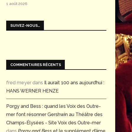
1 août 2026
SUIVEZ-NOUS…
COMMENTAIRES RÉCENTS
fred meyer
dans
Il aurait 100 ans aujourd’hui :
HANS WERNER HENZE
Porgy and Bess : quand les Voix des Outre-
mer font résonner Gershwin au Théâtre des
Champs-Élysées - Site Voix des Outre-mer
dans
Porgy and Bess
et le supplément d’âme