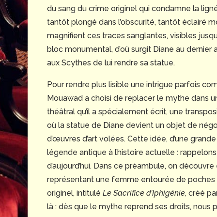
du sang du crime originel qui condamne la lig
tantôt plongé dans l’obscurité, tantôt éclairé 
magnifient ces traces sanglantes, visibles jusqu’
bloc monumental, d’où surgit Diane au dernier
aux Scythes de lui rendre sa statue.
Pour rendre plus lisible une intrigue parfois co
Mouawad a choisi de replacer le mythe dans un
théâtral qu’il a spécialement écrit, une transp
où la statue de Diane devient un objet de négoci
d’œuvres d’art volées. Cette idée, d’une grande
légende antique à l’histoire actuelle : rappelon
d’aujourd’hui. Dans ce préambule, on découvr
représentant une femme entourée de poches de
originel, intitulé
Le Sacrifice d’Iphigénie
, créé pa
là : dès que le mythe reprend ses droits, nous