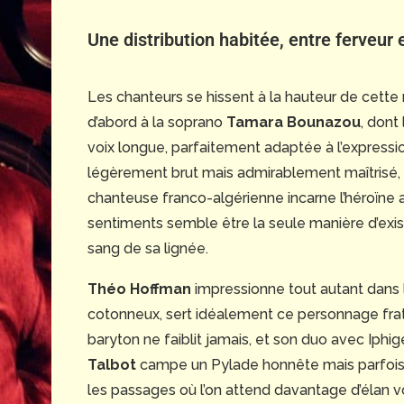
Une distribution habitée, entre ferveur e
Les chanteurs se hissent à la hauteur de cette 
d’abord à la soprano
Tamara Bounazou
, dont
voix longue, parfaitement adaptée à l’express
légèrement brut mais admirablement maîtrisé, q
chanteuse franco-algérienne incarne l’héroïne av
sentiments semble être la seule manière d’exist
sang de sa lignée.
Théo Hoffman
impressionne tout autant dans 
cotonneux, sert idéalement ce personnage fra
baryton ne faiblit jamais, et son duo avec Iph
Talbot
campe un Pylade honnête mais parfois 
les passages où l’on attend davantage d’élan vo