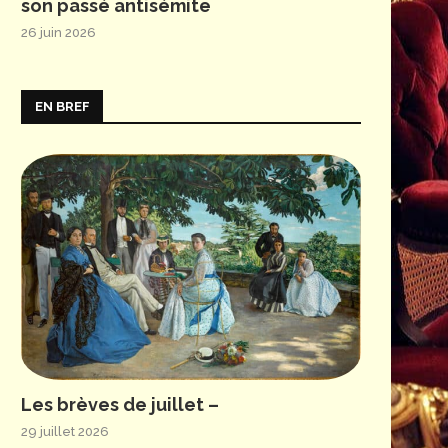
son passé antisémite
26 juin 2026
EN BREF
© S. Brion
Les brèves de juillet –
29 juillet 2026