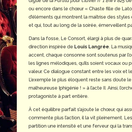
Gigue
de la
Partita
pour clavier n° 1 BWV 825
de 
ou encore dans le chœur « Chaste fille de Latone
d’éléments qui montrent la maîtrise des styles
et qui, tout au long de la soirée, émerveillent p
Dans la fosse, Le Consort, élargi à plus de quar
direction inspirée de
Louis Langrée
. La musiq
accent, chaque consonne sont soutenus par l’o
les lignes mélodiques, qu’ils soient vocaux o
valeur. Ce dialogue constant entre les voix et l
L’exemple le plus éloquent reste sans doute le ha
malheureuse Iphigénie ! » à l’acte II. Ainsi, l’o
protagoniste à part entière.
À cet équilibre parfait s’ajoute le chœur, qui a
commente plus l’action, il la vit pleinement. L
partition une intensité et une ferveur qui la tra