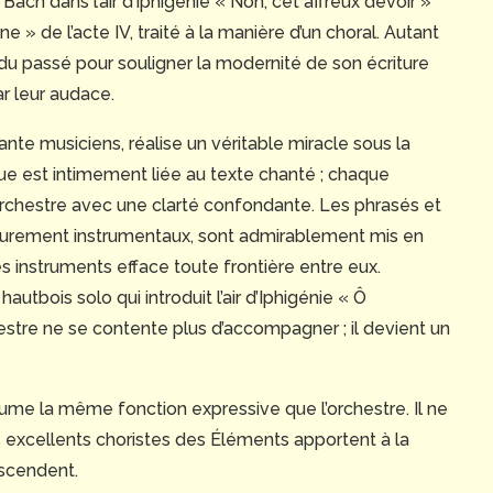
Bach dans l’air d’Iphigénie « Non, cet affreux devoir »
 » de l’acte IV, traité à la manière d’un choral. Autant
 du passé pour souligner la modernité de son écriture
ar leur audace.
ante musiciens, réalise un véritable miracle sous la
ue est intimement liée au texte chanté ; chaque
rchestre avec une clarté confondante. Les phrasés et
u purement instrumentaux, sont admirablement mis en
es instruments efface toute frontière entre eux.
utbois solo qui introduit l’air d’Iphigénie « Ô
rchestre ne se contente plus d’accompagner ; il devient un
ssume la même fonction expressive que l’orchestre. Il ne
es excellents choristes des Éléments apportent à la
nscendent.