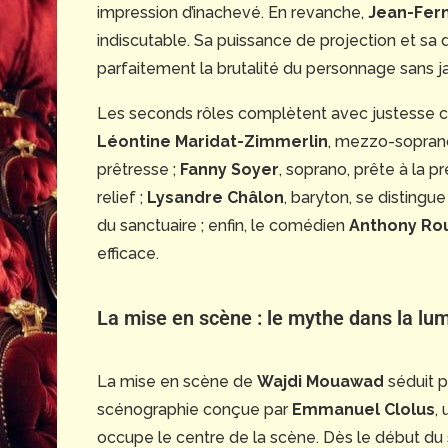
impression d’inachevé. En revanche,
Jean-Fern
indiscutable. Sa puissance de projection et sa di
parfaitement la brutalité du personnage sans j
Les seconds rôles complètent avec justesse ce
Léontine Maridat-Zimmerlin
, mezzo-soprano
prêtresse ;
Fanny Soyer
, soprano, prête à la 
relief ;
Lysandre Châlon
, baryton, se distingu
du sanctuaire ; enfin, le comédien
Anthony Rou
efficace.
La mise en scène : le mythe dans la lu
La mise en scène de
Wajdi Mouawad
séduit p
scénographie conçue par
Emmanuel Clolus
,
occupe le centre de la scène. Dès le début du s