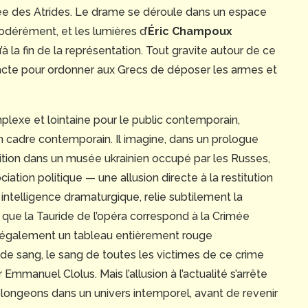
née des Atrides. Le drame se déroule dans un espace
modérément, et les lumières d’
Éric Champoux
à la fin de la représentation. Tout gravite autour de ce
 acte pour ordonner aux Grecs de déposer les armes et
mplexe et lointaine pour le public contemporain,
 cadre contemporain. Il imagine, dans un prologue
osition dans un musée ukrainien occupé par les Russes,
ation politique — une allusion directe à la restitution
 intelligence dramaturgique, relie subtilement la
s que la Tauride de l’opéra correspond à la Crimée
e également un tableau entièrement rouge
 sang, le sang de toutes les victimes de ce crime
r Emmanuel Clolus. Mais l’allusion à l’actualité s’arrête
 plongeons dans un univers intemporel, avant de revenir