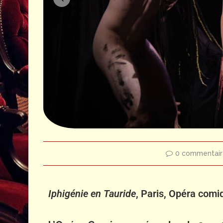
© S. Brion
© S. Br
0 commentair
Iphigénie en Tauride
, Paris, Opéra com