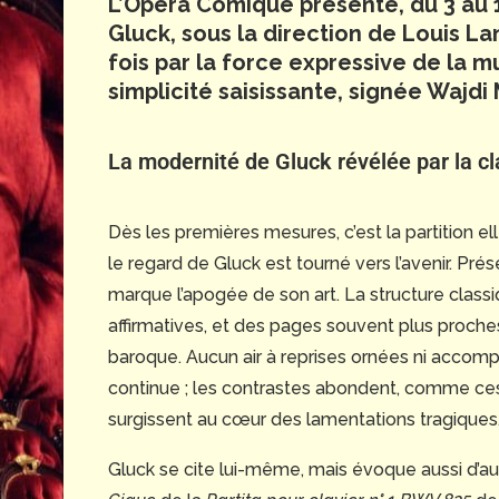
L’Opéra Comique présente, du 3 au
Gluck, sous la direction de Louis La
fois par la force expressive de la m
simplicité saisissante, signée Wajd
La modernité de Gluck révélée par la cl
Dès les premières mesures, c’est la partition e
le regard de Gluck est tourné vers l’avenir. Pré
marque l’apogée de son art. La structure clas
affirmatives, et des pages souvent plus proches
baroque. Aucun air à reprises ornées ni acco
continue ; les contrastes abondent, comme ce
surgissent au cœur des lamentations tragiques
Gluck se cite lui-même, mais évoque aussi d’au