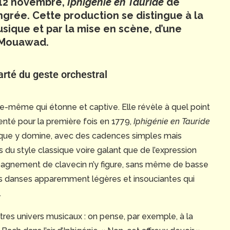
 12 novembre,
Iphigénie en Tauride
de
ngrée. Cette production se distingue à la
usique et par la mise en scène, d’une
i Mouawad.
arté du geste orchestral
lle-même qui étonne et captive. Elle révèle à quel point
senté pour la première fois en 1779,
Iphigénie en Tauride
sique y domine, avec des cadences simples mais
 du style classique voire galant que de l’expression
mpagnement de clavecin n’y figure, sans même de basse
s danses apparemment légères et insouciantes qui
.
tres univers musicaux : on pense, par exemple, à la