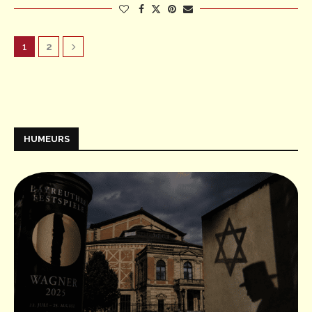
1
2
HUMEURS