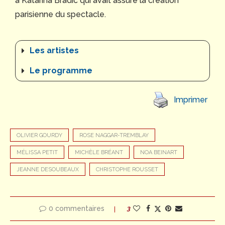
à Katarina Bradic qui avait assuré la création
parisienne du spectacle.
Les artistes
Le programme
Imprimer
OLIVIER GOURDY
ROSE NAGGAR-TREMBLAY
MÉLISSA PETIT
MICHÈLE BRÉANT
NOA BEINART
JEANNE DESOUBEAUX
CHRISTOPHE ROUSSET
0 commentaires
3