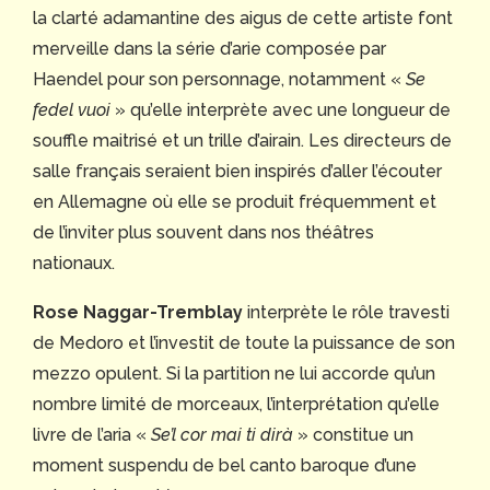
la clarté adamantine des aigus de cette artiste font
merveille dans la série d’arie composée par
Haendel pour son personnage, notamment «
Se
fedel vuoi
» qu’elle interprète avec une longueur de
souffle maitrisé et un trille d’airain. Les directeurs de
salle français seraient bien inspirés d’aller l’écouter
en Allemagne où elle se produit fréquemment et
de l’inviter plus souvent dans nos théâtres
nationaux.
Rose Naggar-Tremblay
interprète le rôle travesti
de Medoro et l’investit de toute la puissance de son
mezzo opulent. Si la partition ne lui accorde qu’un
nombre limité de morceaux, l’interprétation qu’elle
livre de l’aria «
Se’l cor mai ti dirà
» constitue un
moment suspendu de bel canto baroque d’une