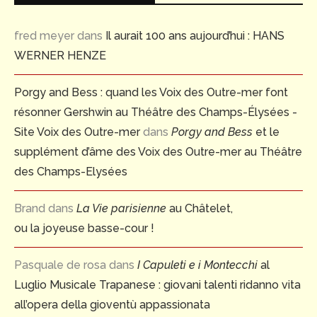
fred meyer
dans
Il aurait 100 ans aujourd’hui : HANS
WERNER HENZE
Porgy and Bess : quand les Voix des Outre-mer font
résonner Gershwin au Théâtre des Champs-Élysées -
Site Voix des Outre-mer
dans
Porgy and Bess
et le
supplément d’âme des Voix des Outre-mer au Théâtre
des Champs-Elysées
Brand
dans
La Vie parisienne
au Châtelet,
ou la joyeuse basse-cour !
Pasquale de rosa
dans
I Capuleti e i Montecchi
al
Luglio Musicale Trapanese : giovani talenti ridanno vita
all’opera della gioventù appassionata