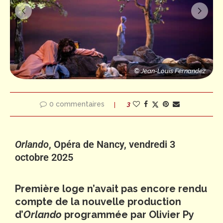
z
© Jean-Louis Fernandez
© Jean-Louis Fernandez
© Jean-Louis Fernandez
0 commentaires
3
Orlando
, Opéra de Nancy, vendredi 3
octobre 2025
Première loge n’avait pas encore rendu
compte de la nouvelle production
d’
Orlando
programmée par Olivier Py