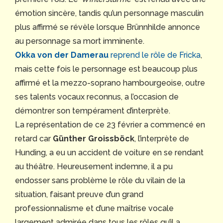
émotion sincère, tandis qu’un personnage masculin
plus affirmé se révèle lorsque Brünnhilde annonce
au personnage sa mort imminente.
Okka von der Damerau
reprend le rôle de Fricka
,
mais cette fois le personnage est beaucoup plus
affirmé et la mezzo-soprano hambourgeoise, outre
ses talents vocaux reconnus, a l’occasion de
démontrer son tempérament d’interprète.
La représentation de ce 23 février a commencé en
retard car
Günther Groissböck
, l’interprète de
Hunding, a eu un accident de voiture en se rendant
au théâtre. Heureusement indemne, il a pu
endosser sans problème le rôle du vilain de la
situation, faisant preuve d’un grand
professionnalisme et d’une maîtrise vocale
largement admirée dans tous les rôles qu’il a