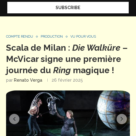
COMPTE RENDU
PRODUCTION
VU POUR VOUS
Scala de Milan :
Die Walküre
–
McVicar signe une première
journée du
Ring
magique !
par
Renato Verga
26 février 2025