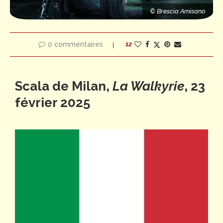
© Brescia Amisano
0 commentaires
12
o
© Brescia Amisano
Scala de Milan,
La Walkyrie
, 23
février 2025
© Brescia Amisano