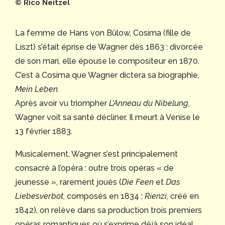
© Rico Neitzel
La femme de Hans von Bülow, Cosima (fille de
Liszt) s’était éprise de Wagner dès 1863 : divorcée
de son mari, elle épouse le compositeur en 1870.
C’est à Cosima que Wagner dictera sa biographie,
Mein Leben.
Après avoir vu triompher
L’Anneau du Nibelung
,
Wagner voit sa santé décliner. Il meurt à Venise le
13 février 1883.
Musicalement, Wagner s’est principalement
consacré à l’opéra : outre trois opéras « de
jeunesse », rarement joués (
Die Feen
et
Das
Liebesverbot
, composés en 1834 ;
Rienzi
, créé en
1842), on relève dans sa production trois premiers
opéras romantiques où s’exprime déjà son idéal