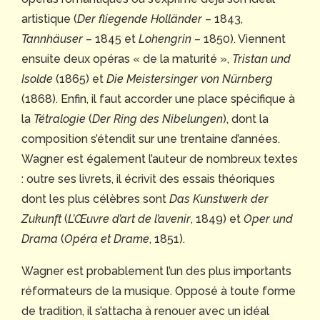
artistique (
Der fliegende Holländer
– 1843,
Tannhäuser –
1845 et
Lohengrin –
1850). Viennent
ensuite deux opéras « de la maturité »,
Tristan und
Isolde
(1865) et
Die Meistersinger von Nürnberg
(1868). Enfin, il faut accorder une place spécifique à
la
Tétralogie
(
Der Ring des Nibelungen
), dont la
composition s’étendit sur une trentaine d’années.
Wagner est également l’auteur de nombreux textes
: outre ses livrets, il écrivit des essais théoriques
dont les plus célèbres sont
Das Kunstwerk der
Zukunft
(
L’Œuvre d’art de l’avenir
, 1849) et
Oper und
Drama
(
Opéra et Drame
, 1851).
Wagner est probablement l’un des plus importants
réformateurs de la musique. Opposé à toute forme
de tradition, il s’attacha à renouer avec un idéal