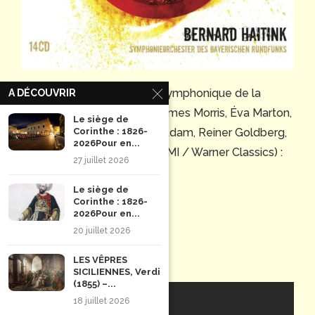
Bernard Haitink, Orchestre symphonique de la
A DÉCOUVRIR
Radiodiffusion bavaroise -James Morris, Éva Marton,
Le siège de
Corinthe : 1826-
Siegfried Jerusalem, Theo Adam, Reiner Goldberg,
2026Pour en...
Cheryl Studer. 1988-1991 (EMI / Warner Classics) :
27 juillet 2026
Le siège de
Corinthe : 1826-
2026Pour en...
20 juillet 2026
Streaming
LES VÊPRES
SICILIENNES, Verdi
(1855) –...
18 juillet 2026