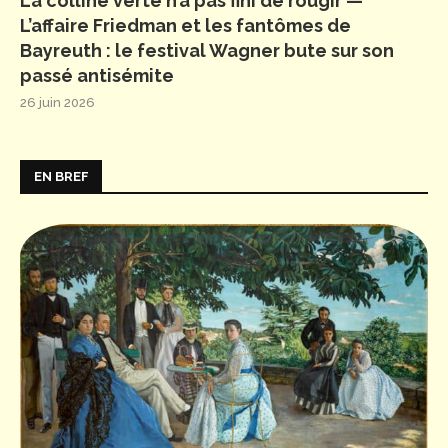
La colline verte n’a pas fini de rougir —
L’affaire Friedman et les fantômes de
Bayreuth : le festival Wagner bute sur son
passé antisémite
26 juin 2026
EN BREF