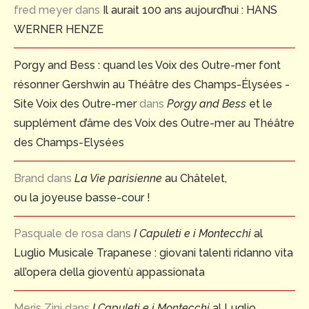
fred meyer
dans
Il aurait 100 ans aujourd’hui : HANS
WERNER HENZE
Porgy and Bess : quand les Voix des Outre-mer font
résonner Gershwin au Théâtre des Champs-Élysées -
Site Voix des Outre-mer
dans
Porgy and Bess
et le
supplément d’âme des Voix des Outre-mer au Théâtre
des Champs-Elysées
Brand
dans
La Vie parisienne
au Châtelet,
ou la joyeuse basse-cour !
Pasquale de rosa
dans
I Capuleti e i Montecchi
al
Luglio Musicale Trapanese : giovani talenti ridanno vita
all’opera della gioventù appassionata
Meris Zini
dans
I Capuleti e i Montecchi
al Luglio