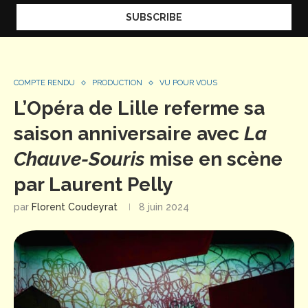
COMPTE RENDU
PRODUCTION
VU POUR VOUS
L’Opéra de Lille referme sa
saison anniversaire avec
La
Chauve-Souris
mise en scène
par Laurent Pelly
par
Florent Coudeyrat
8 juin 2024