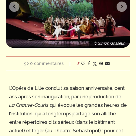
n
© Simon Gosselin
© Simon Gosselin
© Simon Gosselin
0 commentaires
5
L’Opéra de Lille conclut sa saison anniversaire, cent
ans après son inauguration, par une production de
La Chauve-Souris
qui évoque les grandes heures de
l’institution, qui a longtemps partagé son affiche
entre répertoires dits sérieux (dans le bâtiment
actuel) et léger (au Théâtre Sébastopol) : pour cet