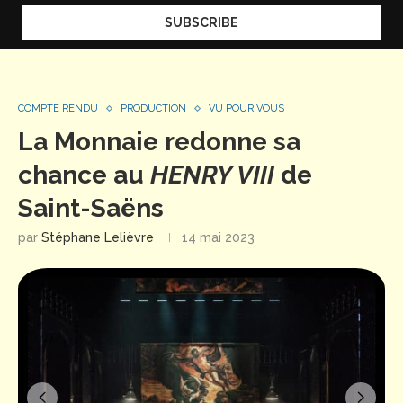
COMPTE RENDU
PRODUCTION
VU POUR VOUS
La Monnaie redonne sa
chance au
HENRY VIII
de
Saint-Saëns
par
Stéphane Lelièvre
14 mai 2023