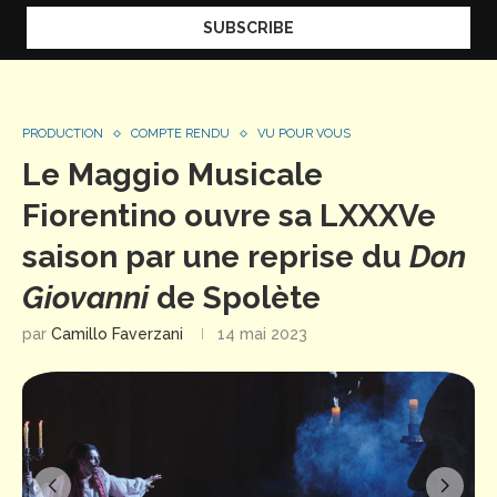
PRODUCTION
COMPTE RENDU
VU POUR VOUS
Le Maggio Musicale
Fiorentino ouvre sa LXXXVe
saison par une reprise du
Don
Giovanni
de Spolète
par
Camillo Faverzani
14 mai 2023