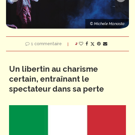
© Michele Monasta
© Michele Monasta
a
© Michele Monasta
1 commentaire
2
Un libertin au charisme
certain, entraînant le
spectateur dans sa perte