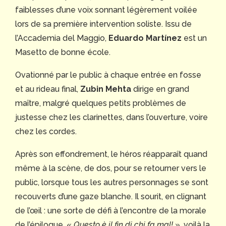
faiblesses d’une voix sonnant légèrement voilée
lors de sa première intervention soliste. Issu de
l’Accademia del Maggio,
Eduardo
Martínez
est un
Masetto de bonne école.
Ovationné par le public à chaque entrée en fosse
et au rideau final,
Zubin Mehta
dirige en grand
maître, malgré quelques petits problèmes de
justesse chez les clarinettes, dans l’ouverture, voire
chez les cordes.
Après son effondrement, le héros réapparaît quand
même à la scène, de dos, pour se retourner vers le
public, lorsque tous les autres personnages se sont
recouverts d’une gaze blanche. Il sourit, en clignant
de l’œil : une sorte de défi à l’encontre de la morale
de l’épilogue, «
Questo è il fin di chi fa mal!
», voilà la