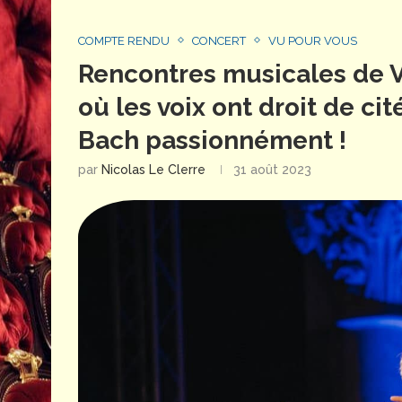
COMPTE RENDU
CONCERT
VU POUR VOUS
Rencontres musicales de Vé
où les voix ont droit de cit
Bach passionnément !
par
Nicolas Le Clerre
31 août 2023