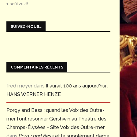
1 août 2026
SUIVEZ-NOUS…
COMMENTAIRES RÉCENTS
fred meyer
dans
Il aurait 100 ans aujourd’hui :
HANS WERNER HENZE
Porgy and Bess : quand les Voix des Outre-
mer font résonner Gershwin au Théâtre des
Champs-Élysées - Site Voix des Outre-mer
dans
Porgy and Bess
et le supplément d’âme