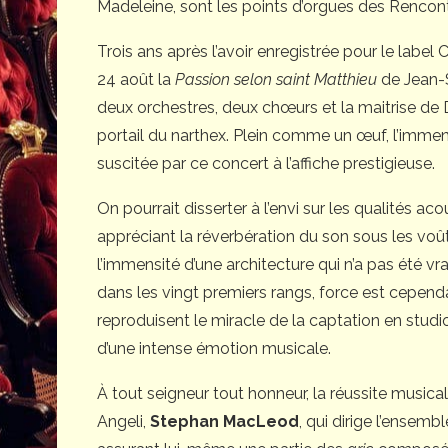
Madeleine, sont les points d’orgues des Rencon
Trois ans après l’avoir enregistrée pour le label
24 août la
Passion selon saint Matthieu
de Jean-S
deux orchestres, deux chœurs et la maitrise de
portail du narthex. Plein comme un œuf, l’immen
suscitée par ce concert à l’affiche prestigieuse.
On pourrait disserter à l’envi sur les qualités a
appréciant la réverbération du son sous les voû
l’immensité d’une architecture qui n’a pas été v
dans les vingt premiers rangs, force est cepen
reproduisent le miracle de la captation en studi
d’une intense émotion musicale.
À tout seigneur tout honneur, la réussite musica
Angeli,
Stephan MacLeod
, qui dirige l’ensemb