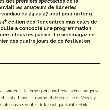
es des premiers spectacles de la
onviait les amateurs de flâneries
rvandiau du 24 au 27 août pour un long
e
23
édition des Rencontres musicales de
lagoutte a concocté une programmation
inée à tous les publics. Le webmagazine
ier des quatre jours de ce festival en
es baroques, le temps pour une brève averse orageuse
ers étaient attendus au sommet de la colline de Vézelay
soir, sous les voûtes de la basilique Sainte-Marie-