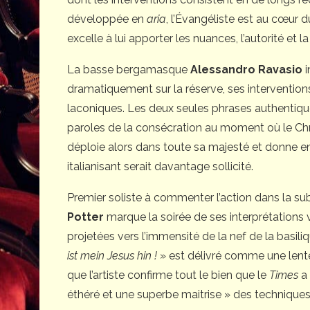
développée en
aria
, l’Évangéliste est au cœur 
excelle à lui apporter les nuances, l’autorité et 
La basse bergamasque
Alessandro Ravasio
i
dramatiquement sur la réserve, ses interventio
laconiques. Les deux seules phrases authentiqu
paroles de la consécration au moment où le Christ
déploie alors dans toute sa majesté et donne en
italianisant serait davantage sollicité.
Premier soliste à commenter l’action dans la su
Potter
marque la soirée de ses interprétations
projetées vers l’immensité de la nef de la basil
ist mein Jesus hin !
» est délivré comme une lent
que l’artiste confirme tout le bien que le
Times
a 
éthéré et une superbe maitrise » des technique