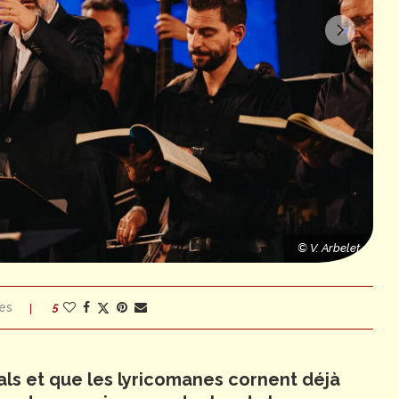
© V. Arbelet
© V. Arbelet
es
5
vals et que les lyricomanes cornent déjà