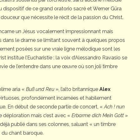
du dispositif de ce grand oratorio sacré et Werner Güra
la douceur que nécessite le récit de la passion du Christ.
ncarne un Jésus vocalement impressionnant mais
ns dans le drame se limitant souvent à quelques propos
ement posées sur une vraie ligne mélodique sont les
 institue l’Eucharistie : la voix d’Alessandro Ravasio se
vie de l’entendre dans une œuvre où son joli timbre
blime aria «
Buß und Reu
», l’alto britannique
Alex
 virtuoses, profondément incarnées et habilement
ique. En début de seconde partie de concert, «
Ach ! nun
e déploration mais c’est avec «
Erbarme dich Mein Gott
»
déjà publié dans ses colonnes, saluant « un timbre
s du chant baroque.