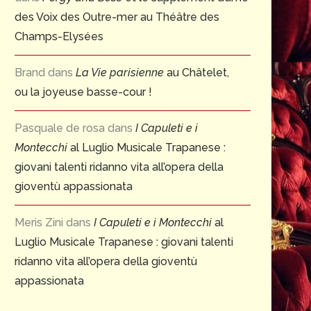
des Voix des Outre-mer au Théâtre des
Champs-Elysées
Brand
dans
La Vie parisienne
au Châtelet,
ou la joyeuse basse-cour !
Pasquale de rosa
dans
I Capuleti e i
Montecchi
al Luglio Musicale Trapanese :
giovani talenti ridanno vita all’opera della
gioventù appassionata
Meris Zini
dans
I Capuleti e i Montecchi
al
Luglio Musicale Trapanese : giovani talenti
ridanno vita all’opera della gioventù
appassionata