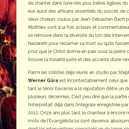
de chanter dans l’une des plus belles églises d
eux aussi des artisans essentiels du succès de c
deux chœurs voulus par Jean-Sébastien Bach p
Matthieu
sont à la fois acteurs et commentateurs
se retrouve dans la diversité du ton des interven
Nazareth pour réclamer sa mort ou qu’ils fassen
pour que le Christ dorme en paix sous la pierr
trouver la tonalité juste et des accents d’une ra
Parmi les solistes déjà réunis en studio par 
Werner Güra
est incontestablement celui que l
tant le ténor bavarois a la réputation d’être un 
plusieurs décennies. C’est peu dire que la partie
l’interprétait déjà dans l’intégrale enregistrée
2012. Onze ans plus tard, le chanteur a encore mu
mots de l’Évangéliste lui sont devenus absolum
dont les interventions consistent en de longs ré