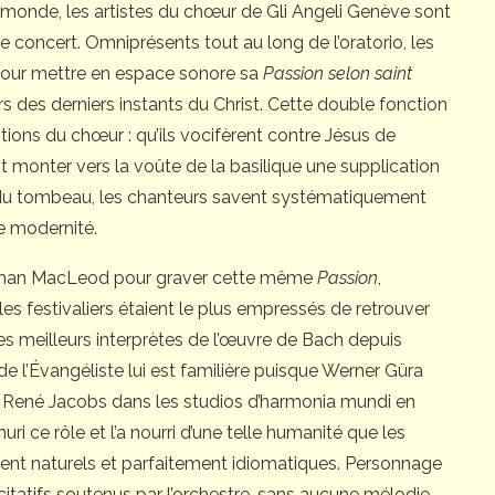
u monde, les artistes du chœur de Gli Angeli Genève sont
e concert. Omniprésents tout au long de l’oratorio, les
our mettre en espace sonore sa
Passion selon saint
 des derniers instants du Christ. Cette double fonction
tions du chœur : qu’ils vocifèrent contre Jésus de
t monter vers la voûte de la basilique une supplication
e du tombeau, les chanteurs savent systématiquement
re modernité.
Stephan MacLeod pour graver cette même
Passion
,
es festivaliers étaient le plus empressés de retrouver
des meilleurs interprètes de l’œuvre de Bach depuis
 de l’Évangéliste lui est familière puisque Werner Güra
 par René Jacobs dans les studios d’harmonia mundi en
ri ce rôle et l’a nourri d’une telle humanité que les
ent naturels et parfaitement idiomatiques. Personnage
citatifs soutenus par l’orchestre, sans aucune mélodie