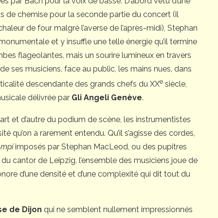
 par Bach pour la voix de basse. D’abord vêtu d’une
s de chemise pour la seconde partie du concert (il
chaleur de four malgré l’averse de l’après-midi), Stephan
onumentale et y insuffle une telle énergie qu’il termine
jambes flageolantes, mais un sourire lumineux en travers
ieu de ses musiciens, face au public, les mains nues, dans
e
verticalité descendante des grands chefs du XX
siècle,
musicale délivrée par
Gli Angeli Genève
.
art et d’autre du podium de scène, les instrumentistes
sité qu’on a rarement entendu. Qu’il s’agisse des cordes,
empi
imposés par Stephan MacLeod, ou des pupitres
e du cantor de Leipzig, l’ensemble des musiciens joue de
sonore d’une densité et d’une complexité qui dit tout du
se de Dijon
qui ne semblent nullement impressionnés