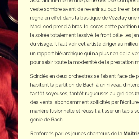
assurant lui-même une partie des
arie
composées
veste sombre avant de revenir au pupitre en bra
règne en effet dans la basilique de Vézelay une 
MacLeod prend à bras-le-corps cette partition m
la soirée totalement lessivé, le front pâle, les 
du visage. Il faut voir cet artiste diriger au mil
un rapport hiérarchique qui n’a plus rien de la 
pour saisir toute la modernité de la prestation 
Scindés en deux orchestres se faisant face de p
habitent la partition de Bach à un niveau d’inten
tantôt soyeuses, tantôt rugueuses au gré des
t
des vents, abondamment sollicités par l’écritur
manière fusionnelle et réussit à tisser un tapis 
génie de Bach.
Renforcés par les jeunes chanteurs de la
Maîtri