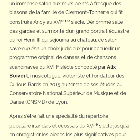
un immense salon aux murs peints à fresque des
blasons de la famille de Clermont-Tonnerre qui fit
ème
construire Ancy au XVI
siècle. Dénommé salle
des gardes et surmonté d’un grand portrait équestre
du roi Henri III qui séjourna au château, ce salon
s’avère
in fine
un choix judicieux pour accueillir un
programme original de danses et de chansons
e
scandinaves du XVIII
siècle concocté par
Alix
Boivert
, musicologue, violoniste et fondateur des
Curious Bards en 2015 au terme de ses études au
Conservatoire National Supérieur de Musique et de
Danse (CNSMD) de Lyon.
Après s’être fait une spécialité du répertoire
e
populaire irlandais et écossais du XVII
siècle jusqu’à
en enregistrer les pièces les plus significatives pour