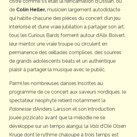
cistre comme s’il était la réincarnation d’Ossian, ou
de
Colin Heller,
musicien largement autodidacte
qui habite chacune des pièces du concert d’un jeu
intériorisé et d’une vraie jubilation à partager son art,
tous les Curious Bards forment autour d’Alix Boivert,
leur mentor, une vraie troupe où circulent en
permanence des œillades complices, des sourires
de grands adolescents béats et un authentique
plaisir à partager la musique avec le public.
Parmi les nombreuses danses inscrites au
programme de ce concert aux saveurs nordiques, le
spectateur néophyte retient notamment la
Polonesse
d’Anders Larsson et son introduction
jouée pizzicato avant que la mélodie ne se
développe sur un tempo alangui, la
Vals
d’Ole Olsen
Kruge dont le rythme chaloupé à trois temps est