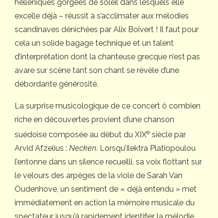
helléniques gorgées de soleil dans lesquels elle
excelle déjà – réussit à s’acclimater aux mélodies
scandinaves dénichées par Alix Boivert ! Il faut pour
cela un solide bagage technique et un talent
d’interprétation dont la chanteuse grecque n’est pas
avare sur scène tant son chant se révèle d’une
débordante générosité.
La surprise musicologique de ce concert ô combien
riche en découvertes provient d’une chanson
e
suédoise composée au début du XIX
siècle par
Arvid Afzelius :
Necken
. Lorsqu’Ilektra Platiopoulou
l’entonne dans un silence recueilli, sa voix flottant sur
le velours des arpèges de la viole de Sarah Van
Oudenhove, un sentiment de « déjà entendu » met
immédiatement en action la mémoire musicale du
spectateur jusqu’à rapidement identifier la mélodie