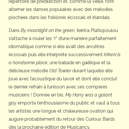
répertoire de prédilection et, comme la veille, font
alterner les danses populaires avec des mélodies
piochées dans les folklores écossais et irlandais.
Dans
By moonlight on the green
, Ilektra Platiopoulou
s’attache à rouler les “r” d’une manière parfaitement
idiomatique comme si elle avait des ancêtres
écossais puis elle interprète successivement
Kikeni is
a handsome place
, une ballade en gaëlique et la
délicieuse mélodie
Old Towler
durant laquelle elle
joue avec l’acoustique du lavoir et dont elle conclut
le dernier refrain à l’unisson avec ses compères
musiciens ! Donnée en bis,
My Harry was a galant
gay
emporte l’enthousiasme du public et vaut à tous
les artistes une longue et chaleureuse ovation qui
augure probablement du retour des Curious Bards
dès la prochaine édition de Musicancy.