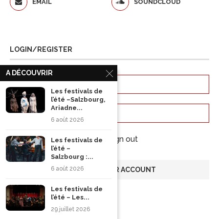
EMAIL
SOUNDCLOUD
LOGIN/REGISTER
A DÉCOUVRIR
Les festivals de
l’été –Salzbourg,
Ariadne...
6 août 2026
Keep me signed in until I sign out
Les festivals de
l’été –
Salzbourg :...
6 août 2026
Les festivals de
Forgot your password?
l’été – Les...
29 juillet 2026
RECHERCHER