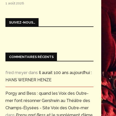
1 août 2026
SUIVEZ-NOUS…
COMMENTAIRES RÉCENTS
fred meyer
dans
Il aurait 100 ans aujourd’hui :
HANS WERNER HENZE
Porgy and Bess : quand les Voix des Outre-
mer font résonner Gershwin au Théâtre des
Champs-Élysées - Site Voix des Outre-mer
dans
Porgy and Bess
et le supplément d’âme