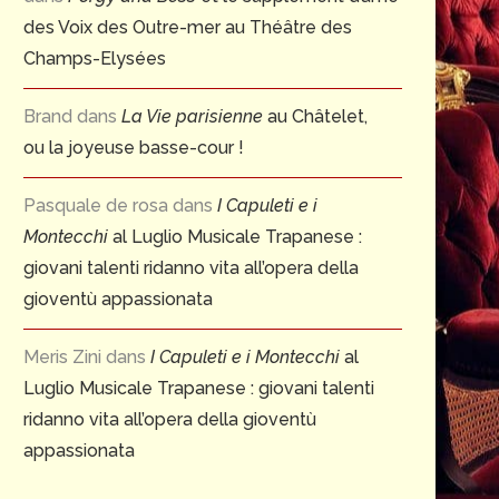
des Voix des Outre-mer au Théâtre des
Champs-Elysées
Brand
dans
La Vie parisienne
au Châtelet,
ou la joyeuse basse-cour !
Pasquale de rosa
dans
I Capuleti e i
Montecchi
al Luglio Musicale Trapanese :
giovani talenti ridanno vita all’opera della
gioventù appassionata
Meris Zini
dans
I Capuleti e i Montecchi
al
Luglio Musicale Trapanese : giovani talenti
ridanno vita all’opera della gioventù
appassionata