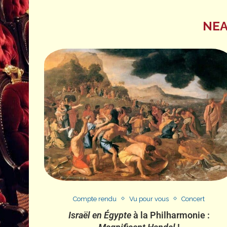
NEA
Compte rendu
Vu pour vous
Concert
Israël en Égypte
à la Philharmonie :