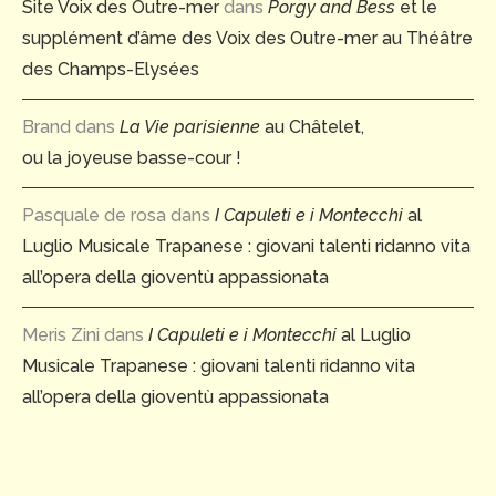
Site Voix des Outre-mer
dans
Porgy and Bess
et le
supplément d’âme des Voix des Outre-mer au Théâtre
des Champs-Elysées
Brand
dans
La Vie parisienne
au Châtelet,
ou la joyeuse basse-cour !
Pasquale de rosa
dans
I Capuleti e i Montecchi
al
Luglio Musicale Trapanese : giovani talenti ridanno vita
all’opera della gioventù appassionata
Meris Zini
dans
I Capuleti e i Montecchi
al Luglio
Musicale Trapanese : giovani talenti ridanno vita
all’opera della gioventù appassionata