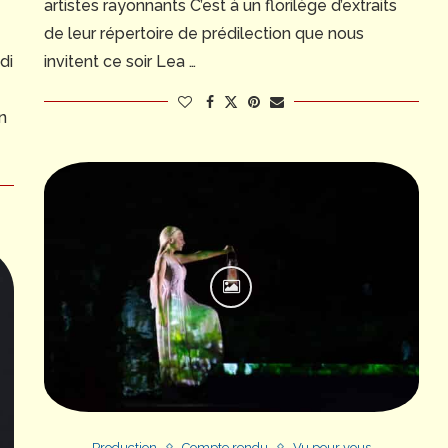
artistes rayonnants C’est à un florilège d’extraits
de leur répertoire de prédilection que nous
invitent ce soir Lea …
di
n
Production
Compte rendu
Vu pour vous