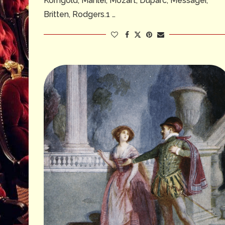
Korngold, Mahler, Mozart, Duparc, Messager,
Britten, Rodgers.1 …