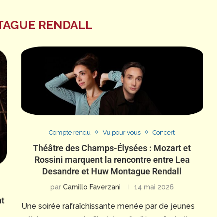
AGUE RENDALL
Compte rendu
Vu pour vous
Concert
Théâtre des Champs-Élysées : Mozart et
Rossini marquent la rencontre entre Lea
Desandre et Huw Montague Rendall
par
Camillo Faverzani
14 mai 2026
nt
Une soirée rafraîchissante menée par de jeunes