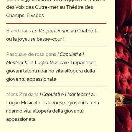
des Voix des Outre-mer au Théâtre des
Champs-Elysées
Brand
dans
La Vie parisienne
au Châtelet,
ou la joyeuse basse-cour !
Pasquale de rosa
dans
I Capuleti e i
Montecchi
al Luglio Musicale Trapanese :
giovani talenti ridanno vita all’opera della
gioventù appassionata
Meris Zini
dans
I Capuleti e i Montecchi
al
Luglio Musicale Trapanese : giovani talenti
ridanno vita all’opera della gioventù
appassionata