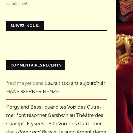
1 août 2026
SUIVEZ-NOUS…
COMMENTAIRES RÉCENTS
fred meyer
dans
Il aurait 100 ans aujourd’hui :
HANS WERNER HENZE
Porgy and Bess : quand les Voix des Outre-
mer font résonner Gershwin au Théâtre des
Champs-Élysées - Site Voix des Outre-mer
dans
Porgy and Bess
et le supplément d’âme