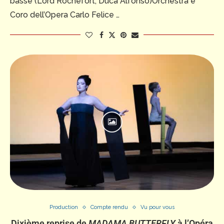
basse (Lord Rochefort, Duca Alfonso)Orchestra e
Coro dell’Opera Carlo Felice …
Production
Compte rendu
Vu pour vous
Dixième reprise de
MADAMA BUTTERFLY
à l’Opéra