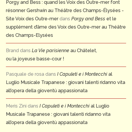
Porgy and Bess : quand les Voix des Outre-mer font
résonner Gershwin au Théâtre des Champs-Élysées -
Site Voix des Outre-mer
dans
Porgy and Bess
et le
supplément d’âme des Voix des Outre-mer au Théâtre
des Champs-Elysées
Brand
dans
La Vie parisienne
au Châtelet,
ou la joyeuse basse-cour !
Pasquale de rosa
dans
I Capuleti e i Montecchi
al
Luglio Musicale Trapanese : giovani talenti ridanno vita
all’opera della gioventù appassionata
Meris Zini
dans
I Capuleti e i Montecchi
al Luglio
Musicale Trapanese : giovani talenti ridanno vita
all’opera della gioventù appassionata