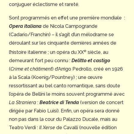
conjuguer éclectisme et rareté.
Sont programmés en effet une première mondiale :
Opera italiana
de Nicola Campogrande
(Cadario/Franchin) – il s’agit d’un mélodrame se
déroulant sur les cinquante dernières années de
e
l’histoire italienne ; un opéra du XX
siècle, au
demeurant fort peu connu :
Delitto et castigo
(
Crime et châtiment
) d’Arrigo Pedrollo, créé en 1926
à la Scala (Koenig/Pountney) ; une œuvre
ressortissant au bel canto romantique, sans doute
l’opéra de Bellini le moins souvent programmé avec
La Straniera
:
Beatrice di Tenda
(version de concert
dirigée par Fabio Luisi). Enfin, un opéra sera donné
non pas dans la cour du Palazzo Ducale, mais au
Teatro Verdi :
Il Xerse
de Cavalli (nouvelle édition