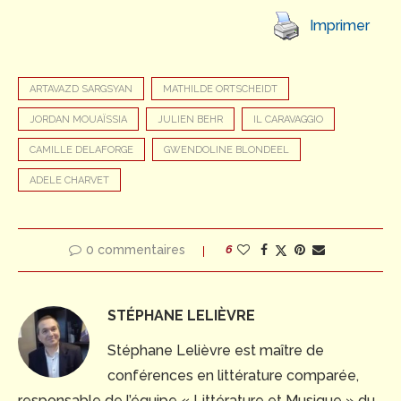
Imprimer
ARTAVAZD SARGSYAN
MATHILDE ORTSCHEIDT
JORDAN MOUAÏSSIA
JULIEN BEHR
IL CARAVAGGIO
CAMILLE DELAFORGE
GWENDOLINE BLONDEEL
ADELE CHARVET
0 commentaires
6
STÉPHANE LELIÈVRE
Stéphane Lelièvre est maître de
conférences en littérature comparée,
responsable de l’équipe « Littérature et Musique » du