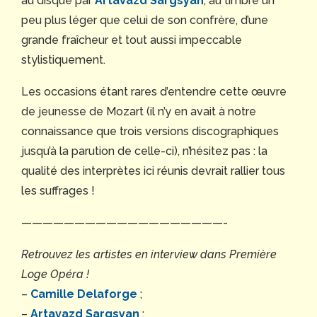
au disque par
Artavazd Sargsyan
, au timbre un
peu plus léger que celui de son confrère, d’une
grande fraîcheur et tout aussi impeccable
stylistiquement.
Les occasions étant rares d’entendre cette œuvre
de jeunesse de Mozart (il n’y en avait à notre
connaissance que trois versions discographiques
jusqu’à la parution de celle-ci), n’hésitez pas : la
qualité des interprètes ici réunis devrait rallier tous
les suffrages !
———————————————————-
Retrouvez les artistes en interview dans Première
Loge Opéra !
–
Camille Delaforge
;
–
Artavazd Sargsyan
;