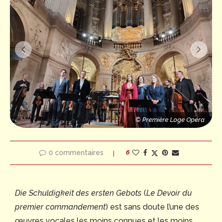
© Première Loge Opéra
© Première Loge Opéra
© Première Loge Opéra
0 commentaires
6
Die Schuldigkeit des ersten Gebots
(
Le Devoir du
premier commandement
) est sans doute l’une des
œuvres vocales les moins connues et les moins