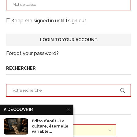
Keep me signed in until I sign out
Forgot your password?
RECHERCHER
ARCHIVES
A DÉCOUVRIR
Édito d’août –La
culture, éternelle
variable...