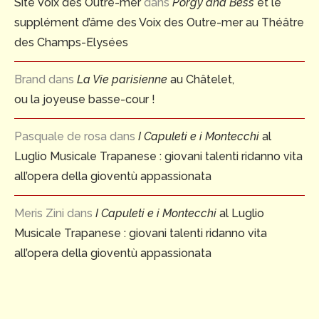
Site Voix des Outre-mer
dans
Porgy and Bess
et le
supplément d’âme des Voix des Outre-mer au Théâtre
des Champs-Elysées
Brand
dans
La Vie parisienne
au Châtelet,
ou la joyeuse basse-cour !
Pasquale de rosa
dans
I Capuleti e i Montecchi
al
Luglio Musicale Trapanese : giovani talenti ridanno vita
all’opera della gioventù appassionata
Meris Zini
dans
I Capuleti e i Montecchi
al Luglio
Musicale Trapanese : giovani talenti ridanno vita
all’opera della gioventù appassionata