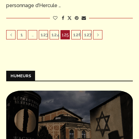
personnage d’Hercule …
1
…
123
124
125
126
127
HUMEURS