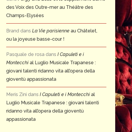
des Voix des Outre-mer au Théâtre des
Champs-Elysées
Brand
dans
La Vie parisienne
au Châtelet,
ou la joyeuse basse-cour !
Pasquale de rosa
dans
I Capuleti e i
Montecchi
al Luglio Musicale Trapanese :
giovani talenti ridanno vita all’opera della
gioventù appassionata
Meris Zini
dans
I Capuleti e i Montecchi
al
Luglio Musicale Trapanese : giovani talenti
ridanno vita all’opera della gioventù
appassionata