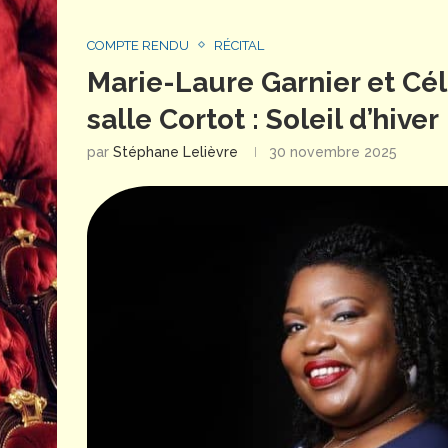
COMPTE RENDU
RÉCITAL
Marie-Laure Garnier et Cé
salle Cortot : Soleil d’hiver 
par
Stéphane Lelièvre
30 novembre 2025