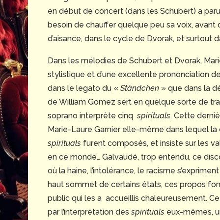
en début de concert (dans les Schubert) a par
besoin de chauffer quelque peu sa voix, avant 
d’aisance, dans le cycle de Dvorak, et surtout 
Dans les mélodies de Schubert et Dvorak, Marie
stylistique et d’une excellente prononciation de l
dans le legato du «
Ständchen
» que dans la d
de William Gomez sert en quelque sorte de trans
soprano interprète cinq
spirituals
. Cette derniè
Marie-Laure Garnier elle-même dans lequel la 
spirituals
furent composés, et insiste sur les val
en ce monde… Galvaudé, trop entendu, ce disco
où la haine, l’intolérance, le racisme s’exprim
haut sommet de certains états, ces propos font
public qui les a accueillis chaleureusement. C
par l’interprétation des
spirituals
eux-mêmes, une