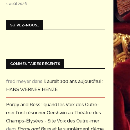
1 août 2026
SUIVEZ-NOUS…
COMMENTAIRES RÉCENTS
fred meyer
dans
Il aurait 100 ans aujourd’hui :
HANS WERNER HENZE
Porgy and Bess : quand les Voix des Outre-
mer font résonner Gershwin au Théâtre des
Champs-Élysées - Site Voix des Outre-mer
dans
Porgy and Bess
et le supplément d’âme