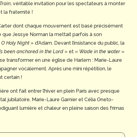
Train
, véritable invitation pour les spectateurs à monter
t la fraternité !
Carter dont chaque mouvement est basé précisément
lle que Jessye Norman la mettait parfois à son
«
O Holy Night
» d’Adam. Devant l’insistance du public, la
’s been anchored in the Lord
» et «
Wade in the water
»
le se transformer en une église de Harlem : Marie-Laure
ompagner vocalement. Après une mini répétition, le
 certain !
re ont fait entrer l’hiver en plein Paris avec presque
al jubilatoire, Marie-Laure Garnier et Célia Oneto-
rodiguant lumière et chaleur en pleine saison des frimas