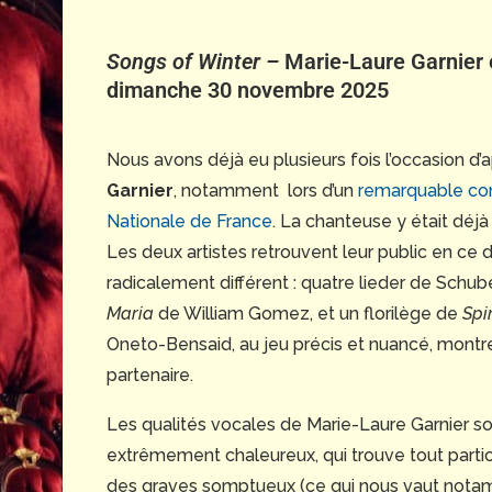
Songs of Winter –
Marie-Laure Garnier e
dimanche 30 novembre 2025
Nous avons déjà eu plusieurs fois l’occasion d’a
Garnier
, notamment lors d’un
remarquable con
Nationale de France
. La chanteuse y était d
Les deux artistes retrouvent leur public en 
radicalement différent : quatre lieder de Schub
Maria
de William Gomez, et un florilège de
Spi
Oneto-Bensaid, au jeu précis et nuancé, montre u
partenaire.
Les qualités vocales de Marie-Laure Garnier so
extrêmement chaleureux, qui trouve tout parti
des graves somptueux (ce qui nous vaut not