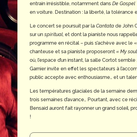
entrain irrésistible, notamment dans
De Gospel 
en voiture. Destination : la liberté, la tolérance e
Le concert se poursuit par la
Cantata
de John 
sur un
spiritual
, et dont la pianiste nous rappe
programme en récital – puis s’achève avec le 
chanteuse et sa pianiste proposeront
« My soul
où, l’espace d’un instant, la salle Cortot semb
Garnier invite en effet les spectateurs à l’acc
public accepte avec enthousiasme… et un talent
Les températures glaciales de la semaine derniè
trois semaines d’avance… Pourtant, avec ce récit
Bensaid auront fait rayonner un grand soleil, p
!