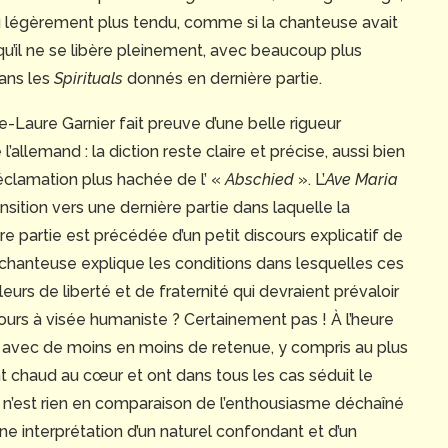
u légèrement plus tendu, comme si la chanteuse avait
qu’il ne se libère pleinement, avec beaucoup plus
dans les
Spirituals
donnés en dernière partie.
-Laure Garnier fait preuve d’une belle rigueur
’allemand : la diction reste claire et précise, aussi bien
éclamation plus hachée de l’ «
Abschied
». L’
Ave Maria
ition vers une dernière partie dans laquelle la
re partie est précédée d’un petit discours explicatif de
chanteuse explique les conditions dans lesquelles ces
eurs de liberté et de fraternité qui devraient prévaloir
urs à visée humaniste ? Certainement pas ! À l’heure
ent avec de moins en moins de retenue, y compris au plus
 chaud au cœur et ont dans tous les cas séduit le
e n’est rien en comparaison de l’enthousiasme déchaîné
 interprétation d’un naturel confondant et d’un