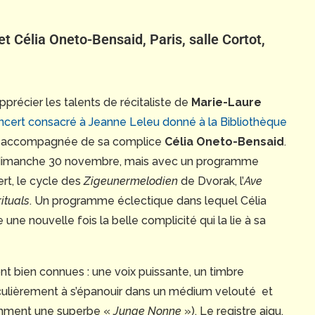
t Célia Oneto-Bensaid, Paris, salle Cortot,
pprécier les talents de récitaliste de
Marie-Laure
cert consacré à Jeanne Leleu donné à la Bibliothèque
éjà accompagnée de sa complice
Célia Oneto-Bensaid
.
ce dimanche 30 novembre, mais avec un programme
ert, le cycle des
Zigeunermelodien
de Dvorak, l’
Ave
rituals
. Un programme éclectique dans lequel Célia
ne nouvelle fois la belle complicité qui la lie à sa
nt bien connues : une voix puissante, un timbre
culièrement à s’épanouir dans un médium velouté et
amment une superbe «
Junge Nonne
»). Le registre aigu,