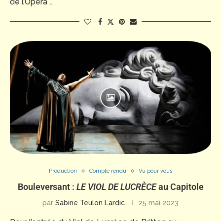
de l’Opéra …
Production
Compte rendu
Vu pour vous
Bouleversant :
LE VIOL DE LUCRÈCE
au Capitole
par
Sabine Teulon Lardic
25 mai 2023