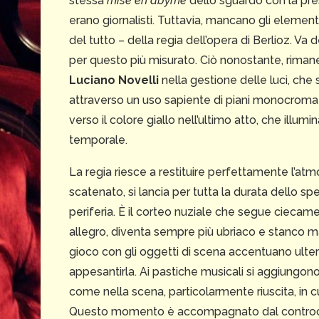
stessa
mise en abyme
dello sguardo con la pres
erano giornalisti. Tuttavia, mancano gli element
del tutto – della regia dell’opera di Berlioz. V
per questo più misurato. Ciò nonostante, rimane 
Luciano Novelli
nella gestione delle luci, che 
attraverso un uso sapiente di piani monocromati
verso il colore giallo nell’ultimo atto, che illum
temporale.
La regia riesce a restituire perfettamente l’atm
scatenato, si lancia per tutta la durata dello sp
periferia. È il corteo nuziale che segue ciecam
allegro, diventa sempre più ubriaco e stanco man
gioco con gli oggetti di scena accentuano ulte
appesantirla. Ai pastiche musicali si aggiungono s
come nella scena, particolarmente riuscita, in cui
Questo momento è accompagnato dal controcant