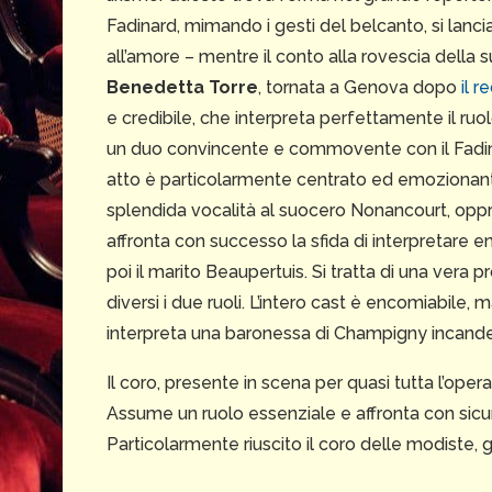
Fadinard, mimando i gesti del belcanto, si lancia v
all’amore – mentre il conto alla rovescia della 
Benedetta Torre
, tornata a Genova dopo
il 
e credibile, che interpreta perfettamente il ru
un duo convincente e commovente con il Fadina
atto è particolarmente centrato ed emozionan
splendida vocalità al suocero Nonancourt, oppr
affronta con successo la sfida di interpretare e
poi il marito Beaupertuis. Si tratta di una vera 
diversi i due ruoli. L’intero cast è encomiabile
interpreta una baronessa di Champigny incand
Il coro, presente in scena per quasi tutta l’ope
Assume un ruolo essenziale e affronta con sicu
Particolarmente riuscito il coro delle modiste, g