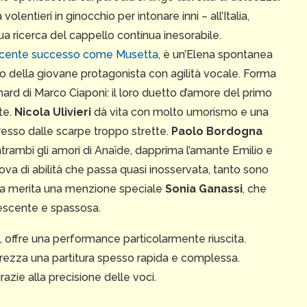
olentieri in ginocchio per intonare inni – all’Italia,
sua ricerca del cappello continua inesorabile.
recente successo come Musetta
, è un’Elena spontanea
olo della giovane protagonista con agilità vocale. Forma
rd di Marco Ciaponi: il loro duetto d’amore del primo
te.
Nicola Ulivieri
dà vita con molto umorismo e una
esso dalle scarpe troppo strette.
Paolo Bordogna
ntrambi gli amori di Anaïde, dapprima l’amante Emilio e
prova di abilità che passa quasi inosservata, tanto sono
, ma merita una menzione speciale
Sonia Ganassi
, che
escente e spassosa.
ra, offre una performance particolarmente riuscita.
rezza una partitura spesso rapida e complessa.
razie alla precisione delle voci.