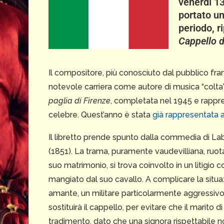
venerdì 13
portato un
periodo, 
Cappello d
Il compositore, più conosciuto dal pubblico fra
notevole carriera come autore di musica “colta”, 
paglia di Firenze
, completata nel 1945 e rappre
celebre. Quest’anno è stata
già rappresentata 
Il libretto prende spunto dalla commedia di L
(1851). La trama, puramente vaudevilliana, ruota
suo matrimonio, si trova coinvolto in un litigio c
mangiato dal suo cavallo. A complicare la situa
amante, un militare particolarmente aggressivo,
sostituirà il cappello, per evitare che il marito
tradimento, dato che una signora rispettabile non