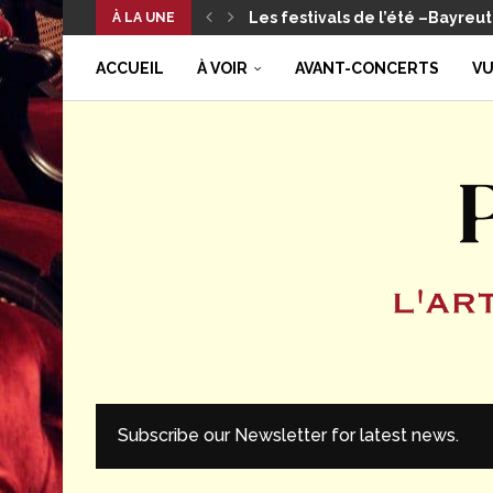
TORRE DE LAGO – 72e Festival P
À LA UNE
Les festivals de l’été –Torre d
Les festivals de l’été –Salzbou
Les festivals de l’été – Salzbour
La vidéo du mois : l’ouverture 
Il aurait 100 ans aujourd’hui :
Édito d’août –La culture, éter
Les festivals de l’été – Les B
ACCUEIL
À VOIR
AVANT-CONCERTS
VU
Subscribe our Newsletter for latest news.