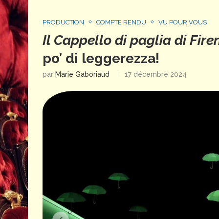
PRODUCTION
COMPTE RENDU
VU POUR VOUS
Il Cappello di paglia di Fire
po’ di leggerezza!
par
Marie Gaboriaud
17 décembre 2024