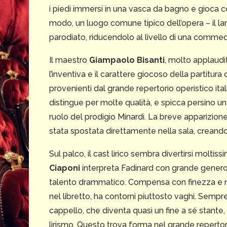
i piedi immersi in una vasca da bagno e gioca 
modo, un luogo comune tipico dell’opera – il l
parodiato, riducendolo al livello di una commed
Il maestro
Giampaolo Bisanti
, molto applaudit
l’inventiva e il carattere giocoso della partitura
provenienti dal grande repertorio operistico ita
distingue per molte qualità, e spicca persino un vi
ruolo del prodigio Minardi. La breve apparizion
stata spostata direttamente nella sala, creando 
Sul palco, il cast lirico sembra divertirsi molti
Ciaponi
interpreta Fadinard con grande generos
talento drammatico. Compensa con finezza e n
nel libretto, ha contorni piuttosto vaghi. Sempre
cappello, che diventa quasi un fine a sé stante
lirismo. Questo trova forma nel grande repertorio