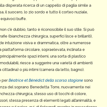
lla disperata ricerca di un cappello di paglia simile a
a, il suocero, lo zio sordo e tutto il corteo nuziale,
 equivoci buffe.
non c’è dubbio, tanto è riconoscibile il suo stile. Si può
 (bianchezza chirurgica, superfici lisce e brillanti),
e intuizione visiva e drammatica, oltre a numerose
 piattaforma circolare, sopraelevata, inclinata e
incipalmente spazi interni, una sorta di plastico
 modulabili, riesce a suggerire una varietà di ambienti
a cittadina) o più intimi (camera da letto, bagno).
o per
Béatrice et Bénédict della scorsa stagione
sono
esenza del soprano Benedetta Torre, nuovamente nei
chezza chirurgica, stesso uso di tocchi di colore,
sori, stessa presenza di elementi legati all’animalità, e