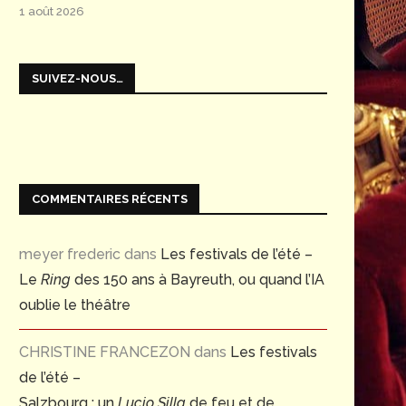
1 août 2026
SUIVEZ-NOUS…
COMMENTAIRES RÉCENTS
meyer frederic
dans
Les festivals de l’été –
Le
Ring
des 150 ans à Bayreuth, ou quand l’IA
oublie le théâtre
CHRISTINE FRANCEZON
dans
Les festivals
de l’été –
Salzbourg : un
Lucio Silla
de feu et de