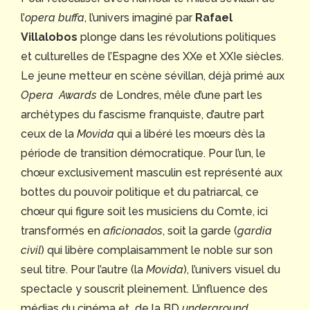
l’
opera buffa
, l’univers imaginé par
Rafael
Villalobos
plonge dans les révolutions politiques
et culturelles de l’Espagne des XXe et XXIe siècles.
Le jeune metteur en scène sévillan, déjà primé aux
Opera Awards
de Londres, mêle d’une part les
archétypes du fascisme franquiste, d’autre part
ceux de la
Movida
qui a libéré les mœurs dès la
période de transition démocratique. Pour l’un, le
chœur exclusivement masculin est représenté aux
bottes du pouvoir politique et du patriarcal, ce
chœur qui figure soit les musiciens du Comte, ici
transformés en
aficionados
, soit la garde (
gardia
civil
) qui libère complaisamment le noble sur son
seul titre. Pour l’autre (la
Movida
), l’univers visuel du
spectacle y souscrit pleinement. L’influence des
médias du cinéma et de la BD
underground