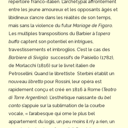
répertoire franco-italien. L’archétypal affrontement
entre les jeune amoureux et les opposants âgés et
libidineux s’ancre dans les réalités de son temps,
mais sans la violence du futur
Mariage de Figaro
.
Les multiples transpositions du Barbier à l’
opera
buffa
captent son potentiel en intrigues,
travestissements et imbroglios. C’est le cas des
Barbiere di Siviglia
successifs de Paisiello (1782),
de Morlacchi (1816) sur le livret italien de
Petrosellini. Quand le librettiste Sterbini établit un
nouveau
libretto
pour Rossini, leur opéra est
rapidement conçu et créé en 1816 à Rome (
Teatro
di Torre Argentina
). L’esthétique naissante du
bel
canto
s’appuie sur la sublimation de la courbe
vocale, « l’arabesque qui orne le plus bel
appartement du logis, un peu moins il n’y a rien, un