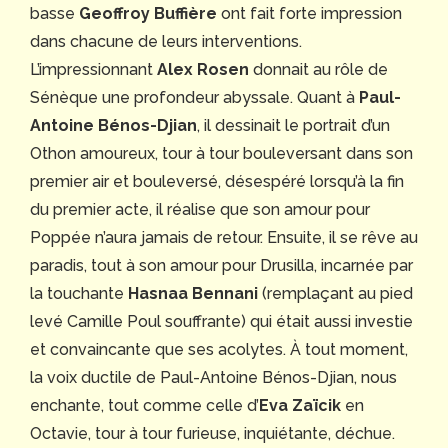
basse
Geoffroy Buffière
ont fait forte impression
dans chacune de leurs interventions.
L’impressionnant
Alex Rosen
donnait au rôle de
Sénèque une profondeur abyssale. Quant à
Paul-
Antoine Bénos-Djian
, il dessinait le portrait d’un
Othon amoureux, tour à tour bouleversant dans son
premier air et bouleversé, désespéré lorsqu’à la fin
du premier acte, il réalise que son amour pour
Poppée n’aura jamais de retour. Ensuite, il se rêve au
paradis, tout à son amour pour Drusilla, incarnée par
la touchante
Hasnaa Bennani
(remplaçant au pied
levé Camille Poul souffrante) qui était aussi investie
et convaincante que ses acolytes. À tout moment,
la voix ductile de Paul-Antoine Bénos-Djian, nous
enchante, tout comme celle d’
Eva Za
ïcik
en
Octavie, tour à tour furieuse, inquiétante, déchue.