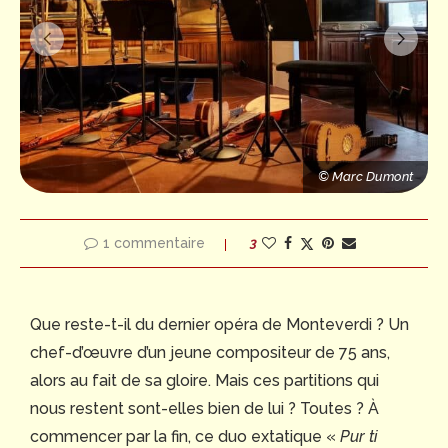
© Marc Dumont
© Marc Dumont
© Marc Dumont
1 commentaire
3
Que reste-t-il du dernier opéra de Monteverdi ? Un
chef-d’œuvre d’un jeune compositeur de 75 ans,
alors au fait de sa gloire. Mais ces partitions qui
nous restent sont-elles bien de lui ? Toutes ? À
commencer par la fin, ce duo extatique «
Pur ti