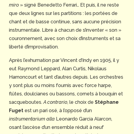
miro
» signé Benedetto Ferrari… Et puis, il ne reste
que deux lignes sur les partitions : les portées de
chant et de basse continue, sans aucune précision
instrumentale. Libre à chacun de s’inventer « son »
couronnement, avec son choix d’instruments et sa
liberté d’improvisation.
Après l’exhumation par Vincent d’Indy en 1905, il y
eut Raymond Leppard, Alan Curtis, Nikolaus
Harnoncourt et tant d’autres depuis. Les orchestres
y sont plus ou moins fournis avec force harpe,
flûtes, doulcianes ou bassons, cornets à bouquin et
sacqueboutes.
A contrario
, le choix de
Stéphane
Fuget
est un pari osé, à l’opposé d’un
instrumentarium alla
Leonardo Garcia Alarcon,
osant l’ascèse d’un ensemble réduit à neuf