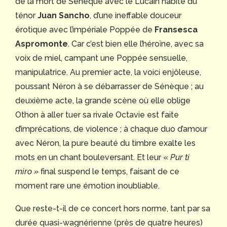
de la mort de Sénèque avec le Lucain habité du
ténor
Juan Sancho
, d’une ineffable douceur
érotique avec l’impériale Poppée de
Fransesca
Aspromonte
. Car c’est bien elle l’héroïne, avec sa
voix de miel, campant une Poppée sensuelle,
manipulatrice. Au premier acte, la voici enjôleuse,
poussant Néron à se débarrasser de Sénèque ; au
deuxième acte, la grande scène où elle oblige
Othon à aller tuer sa rivale Octavie est faite
d’imprécations, de violence ; à chaque duo d’amour
avec Néron, la pure beauté du timbre exalte les
mots en un chant bouleversant. Et leur «
Pur ti
miro »
final suspend le temps, faisant de ce
moment rare une émotion inoubliable.
Que reste-t-il de ce concert hors norme, tant par sa
durée quasi-wagnérienne (près de quatre heures)