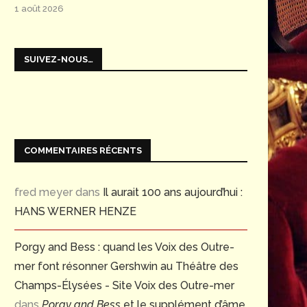
1 août 2026
SUIVEZ-NOUS…
COMMENTAIRES RÉCENTS
fred meyer
dans
Il aurait 100 ans aujourd’hui :
HANS WERNER HENZE
Porgy and Bess : quand les Voix des Outre-
mer font résonner Gershwin au Théâtre des
Champs-Élysées - Site Voix des Outre-mer
dans
Porgy and Bess
et le supplément d’âme