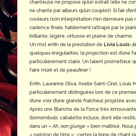
chanteuse ne propose qu’un extrait (elle ne co
ne chante par ailleurs qu’un couplet). Si l’air d’
couleurs (son interprétation n’en demeure pas 
cadence finale, habilement rattrapé par le piani
brillante, légère, virtuose et pleine de charme.
Un mot enfin de la prestation de
Livia Louis-
quelques irrégularités, la projection est d’une fa
particulièrement claire. Un talent prometteur, q
faire mûrir et de peaufiner !
Enfin, Lauranne Oliva, Axelle Saint-Cirel, Louis
particulièrement distinguées lors de ce premie
d’une voix d’une grande fraîcheur, projetée ave
Après une Blanche de la Force très émouvante,
Sonnambula
, cabalette incluse, dont elle resti
dans un «
Ah, non giunge
» bien maîtrisé. Nous
« peloton de tête » : certes la ligne de chant gag