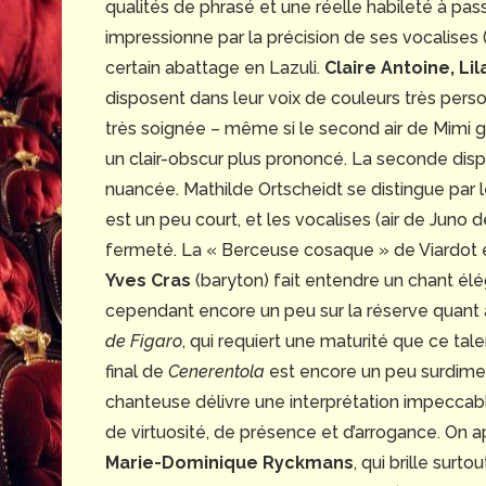
qualités de phrasé et une réelle habileté à pas
impressionne par la précision de ses vocalises 
certain abattage en Lazuli.
Claire Antoine, Li
disposent dans leur voix de couleurs très pers
très soignée – même si le second air de Mimi g
un clair-obscur plus prononcé. La seconde disp
nuancée. Mathilde Ortscheidt se distingue par l
est un peu court, et les vocalises (air de Juno 
fermeté. La « Berceuse cosaque » de Viardot
Yves Cras
(baryton) fait entendre un chant élé
cependant encore un peu sur la réserve quant à 
de Figaro
, qui requiert une maturité que ce ta
final de
Cenerentola
est encore un peu surdim
chanteuse délivre une interprétation impeccab
de virtuosité, de présence et d’arrogance. On a
Marie-Dominique Ryckmans
, qui brille surt