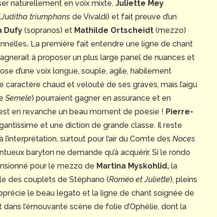
ser naturellement en voix mixte.
Juliette Mey
(
Juditha triumphans
de Vivaldi) et fait preuve d’un
la Dufy
(sopranos) et
Mathilde Ortscheidt
(mezzo)
onnelles
.
La première fait entendre une ligne de chant
agnerait à proposer un plus large panel de nuances et
ose d’une voix longue, souple, agile, habilement
e caractère chaud et velouté de ses graves, mais l’aigu
de
Semele
) pourraient gagner en assurance et en
 est en revanche un beau moment de poésie !
Pierre-
gantissime et une diction de grande classe. Il reste
l’interprétation, surtout pour l’air du Comte des
Noces
lentueux baryton ne demande qu’à acquérir. Si le rondo
ensionné pour le mezzo de
Martina Myskohlid,
la
le des couplets de Stéphano (
Roméo et Juliette
), pleins
pprécie le beau legato et la ligne de chant soignée de
out dans l’émouvante scène de folie d’Ophélie, dont la