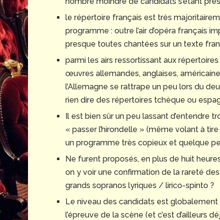
nombre moindre de candidats s’étant prése
le répertoire français est très majoritaire
programme : outre l’air d’opéra français i
presque toutes chantées sur un texte franç
parmi les airs ressortissant aux répertoires n
œuvres allemandes, anglaises, américain
l’Allemagne se rattrape un peu lors du deu
rien dire des répertoires tchèque ou espa
Il est bien sûr un peu lassant d’entendre tro
« passer l’hirondelle » (même volant à tire 
un programme très copieux et quelque peu
Ne furent proposés, en plus de huit heures
on y voir une confirmation de la rareté d
grands sopranos lyriques / lirico-spinto ?
Le niveau des candidats est globalement t
l’épreuve de la scène (et c’est d’ailleurs dé