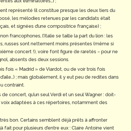
ntés aux éliminatoires…) ;
ment représenté (il constitue presque les deux tiers du
mposé, les mélodies retenues par les candidats était
ais, et signées d’une compositrice française) ;
on francophones, l’Italie se taille la part du lion : les
es, russes sont nettement moins présentes (même si
xième concert !), voire font figure de raretés – pour ne
gnol, absents des deux sessions.
is fois « Madrid » de Viardot, ou de voir trois fois
d’aile…) ; mais globalement, il y eut peu de redites dans
 contraint.
 de concert, qu’un seul Verdi et un seul Wagner : doit-
es voix adaptées à ces répertoires, notamment des
rès bon. Certains semblent déjà prêts à affronter
jà fait pour plusieurs d’entre eux : Claire Antoine vient