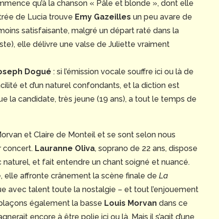
mmence qu’à la chanson « Pâle et blonde », dont elle
entrée de Lucia trouve
Emy Gazeilles
un peu avare de
moins satisfaisante, malgré un départ raté dans la
ste), elle délivre une valse de Juliette vraiment
Joseph
Dogué
: si l’émission vocale souffre ici ou là de
cilité et d’un naturel confondants, et la diction est
ue la candidate, très jeune (19 ans), a tout le temps de
 Morvan et Claire de Monteil et se sont selon nous
r concert.
Lauranne Oliva
, soprano de 22 ans, dispose
c naturel, et fait entendre un chant soigné et nuancé.
 elle affronte crânement la scène finale de
La
tue avec talent toute la nostalgie – et tout l’enjouement
 plaçons également la basse
Louis Morvan
dans ce
nerait encore à être polie ici ou là. Mais il s’agit d’une