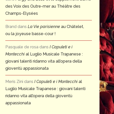
des Voix des Outre-mer au Théâtre des
Champs-Elysées
Brand
dans
La Vie parisienne
au Châtelet,
ou la joyeuse basse-cour !
Pasquale de rosa
dans
I Capuleti e i
Montecchi
al Luglio Musicale Trapanese :
giovani talenti ridanno vita all’opera della
gioventù appassionata
Meris Zini
dans
I Capuleti e i Montecchi
al
Luglio Musicale Trapanese : giovani talenti
ridanno vita all’opera della gioventù
appassionata