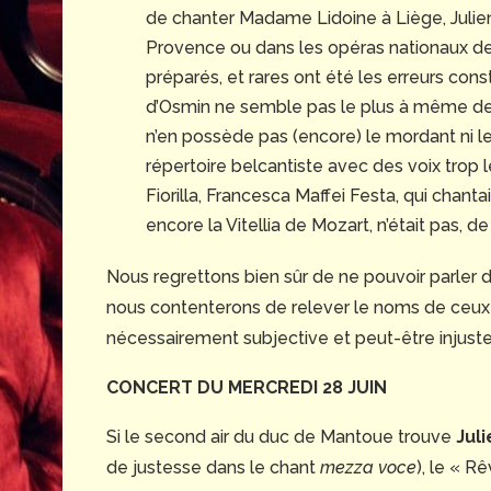
de chanter Madame Lidoine à Liège, Julien 
Provence ou dans les opéras nationaux de 
préparés, et rares ont été les erreurs const
d’Osmin ne semble pas le plus à même de m
n’en possède pas (encore) le mordant ni le
répertoire belcantiste avec des voix trop l
Fiorilla, Francesca Maffei Festa, qui chant
encore la Vitellia de Mozart, n’était pas, 
Nous regrettons bien sûr de ne pouvoir parler
nous contenterons de relever le noms de ceux q
nécessairement subjective et peut-être injuste
CONCERT DU MERCREDI 28 JUIN
Si le second air du duc de Mantoue trouve
Jul
de justesse dans le chant
mezza voce
), le « R