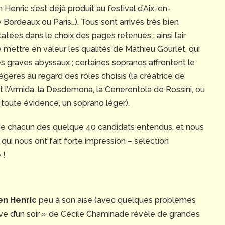
Henric s’est déjà produit au festival d’Aix-en-
Bordeaux ou Paris…). Tous sont arrivés très bien
atées dans le choix des pages retenues : ainsi l’air
ettre en valeur les qualités de Mathieu Gourlet, qui
s graves abyssaux ; certaines sopranos affrontent le
égères au regard des rôles choisis (la créatrice de
ait l’Armida, la Desdemona, la Cenerentola de Rossini, ou
de toute évidence, un soprano léger).
 de chacun des quelque 40 candidats entendus, et nous
ui nous ont fait forte impression – sélection
 !
ien Henric
peu à son aise (avec quelques problèmes
êve d’un soir » de Cécile Chaminade révèle de grandes