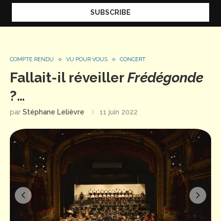
COMPTE RENDU
VU POUR VOUS
CONCERT
Fallait-il réveiller
Frédégonde
?…
par
Stéphane Lelièvre
11 juin 2022