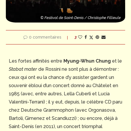
© Festival de Saint-Denis / Christophe Fillieule
© Festival de Saint-Denis / Christophe Fillieule
© Festival de Sain
0 commentaires
3
Les fortes affinités entre
Myung-Whun Chung
et le
Stabat mater
de Rossini ne sont plus à démontrer :
ceux qui ont eu la chance d’y assister gardent un
souvenir ébloui d’un concert donné au Châtelet en
1985 (avec, entre autres, Lella Cuberli et Lucia
Valentini-Terrani) ; il y eut, depuis, le célèbre CD paru
chez Deutsche Grammophon (avec Orgonasova,
Bartoli, Gimenez et Scandiuzzi) ; ou encore, déjà à
Saint-Denis (en 2011), un concert triomphal
de Saint-Denis / Christophe Fillieule
e