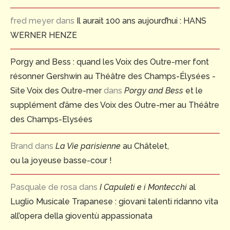
fred meyer
dans
Il aurait 100 ans aujourd’hui : HANS
WERNER HENZE
Porgy and Bess : quand les Voix des Outre-mer font
résonner Gershwin au Théâtre des Champs-Élysées -
Site Voix des Outre-mer
dans
Porgy and Bess
et le
supplément d’âme des Voix des Outre-mer au Théâtre
des Champs-Elysées
Brand
dans
La Vie parisienne
au Châtelet,
ou la joyeuse basse-cour !
Pasquale de rosa
dans
I Capuleti e i Montecchi
al
Luglio Musicale Trapanese : giovani talenti ridanno vita
all’opera della gioventù appassionata