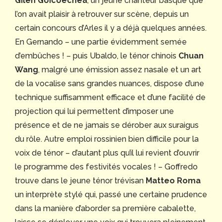
Gilen Goicoechea
, un jeune chanteur basque que
l’on avait plaisir à retrouver sur scène, depuis un
certain concours d’Arles il y a déjà quelques années.
En Gernando – une partie évidemment semée
d’embûches ! – puis Ubaldo, le ténor chinois
Chuan
Wang
, malgré une émission assez nasale et un art
de la vocalise sans grandes nuances, dispose d’une
technique suffisamment efficace et d’une facilité de
projection qui lui permettent d’imposer une
présence et de ne jamais se dérober aux suraigus
du rôle. Autre emploi rossinien bien difficile pour la
voix de ténor – d’autant plus qu’il lui revient d’ouvrir
le programme des festivités vocales ! – Goffredo
trouve dans le jeune ténor trévisan
Matteo Roma
un interprète stylé qui, passé une certaine prudence
dans la manière d’aborder sa première cabalette,