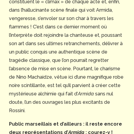
constituent le « climax » de chaque acte et, enfin,
dans l’hallucinante scène finale qui voit Armida,
vengeresse, s’envoler sur son char à travers les
flammes ! C’est dans ce dernier moment où
l’interprète doit rejoindre la chanteuse et, poussant
son art dans ses ultimes retranchements, délivrer à
un public conquis une authentique scène de
tragédie classique, que l’on pourrait regretter
l’absence de mise en scène. Pourtant, le charisme
de Nino Machaidze, vêtue ici d’une magnifique robe
noire scintillante, est tel qu’il parvient à créer cette
mystérieuse alchimie qui fait d’
Armida
sans nul
doute, l’un des ouvrages les plus excitants de
Rossini.
Public marseillais et d’ailleurs : il reste encore
deux représentations d’
Armida
: courez-y !