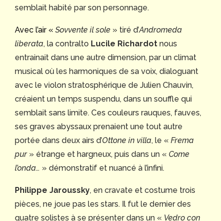
semblait habité par son personnage.
Avec l’air «
Sovvente il sole
» tiré d’
Andromeda
liberata
, la contralto
Lucile Richardot
nous
entrainait dans une autre dimension, par un climat
musical où les harmoniques de sa voix, dialoguant
avec le violon stratosphérique de Julien Chauvin,
créaient un temps suspendu, dans un souffle qui
semblait sans limite. Ces couleurs rauques, fauves,
ses graves abyssaux prenaient une tout autre
portée dans deux airs d’
Ottone in villa
, le «
Frema
pur
» étrange et hargneux, puis dans un «
Come
l’onda…
» démonstratif et nuancé à l’infini.
Philippe Jaroussky
, en cravate et costume trois
pièces, ne joue pas les stars. Il fut le dernier des
quatre solistes à se présenter dans un «
Vedro con