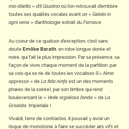
mio diletto
» d’
Il Giustino
où l’on retrouvait d’emblée
toutes ses qualités vocales avant un «
Gelido in
ogni vena
» d’anthologie extrait du
Farnace
.
Au coeur de ce quatuor d’exception, c’est sans
doute
Emöke Barath
, en robe longue dorée et
noire, qui fait le plus impression. Par sa présence, sa
façon de vivre chaque moment de la partition, par
sa voix qui se rie de toutes les vocalises (l’«
Alma
oppressa
» de
La fida ninfa
est un des moments
phares de la soirée), par son timbre qui rend
bouleversant le «
Vede orgoliosa l’onda
» de
La
Griselda
. Impériale !
Vivaldi, terre de contrastes. Il pouvait y avoir un
risque de monotonie à faire se succéder airs vifs et