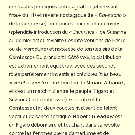
contrastes poétiques entre agitation (électrisant
finale du II !) et rêverie nostalgique (le «
Dove sono
»
de la Comtesse), ambiances diurnes et nocturnes
(splendide introduction du «
Deh, vieni
» de Susanna
au dernier acte), trivialité (les interventions de Basile
ou de Marcelline) et noblesse de ton (les airs de la
Comtesse). Du grand art ! Côté voix, la distribution
est extrêmement équilibrée, avec des seconds
rôles parfaitement investis et crédibles (très beau
«
Voi che sapete
» du Chérubin de
Miriam Albano
) ;
et c’est un match nul entre le peuple (Figaro et
Suzanne) et la noblesse (Le Comte et la
Comtesse), les deux couples rivalisant de talent
vocal et d’aisance scénique.
Robert Gleadow
est
un Figaro débonnaire et touchant dans sa révolte
contre les femmes pleine d’amertume et de