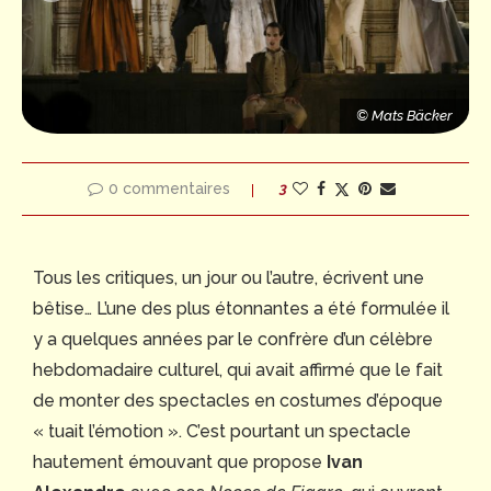
© Mats Bäcker
© Mats Bäcker
© Mats Bäcker
r
0 commentaires
3
Tous les critiques, un jour ou l’autre, écrivent une
bêtise… L’une des plus étonnantes a été formulée il
y a quelques années par le confrère d’un célèbre
hebdomadaire culturel, qui avait affirmé que le fait
de monter des spectacles en costumes d’époque
« tuait l’émotion ». C’est pourtant un spectacle
hautement émouvant que propose
Ivan