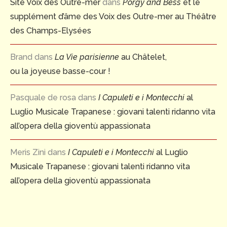
Site Voix des Outre-mer
dans
Porgy and Bess
et le
supplément d’âme des Voix des Outre-mer au Théâtre
des Champs-Elysées
Brand
dans
La Vie parisienne
au Châtelet,
ou la joyeuse basse-cour !
Pasquale de rosa
dans
I Capuleti e i Montecchi
al
Luglio Musicale Trapanese : giovani talenti ridanno vita
all’opera della gioventù appassionata
Meris Zini
dans
I Capuleti e i Montecchi
al Luglio
Musicale Trapanese : giovani talenti ridanno vita
all’opera della gioventù appassionata