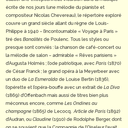
écrite de nos jours (une mélodie du pianiste et
compositeur Nicolas Chevereau), le répertoire exploré
couvre un grand siècle allant du règne de Louis-
Philippe à 1940 – l’incontournable « Voyage à Paris »
tiré des
Banalités
de Poulenc. Tous les styles ou
presque sont conviés : la chanson de café-concert ou
la mélodie de salon – admirable « Rêves parisiens »
d’Augusta Holmès ; l’ode patriotique, avec
Paris
(1870)
de César Franck ; le grand opéra à la Meyerbeer avec
un duo de
La Esmeralda
de Louise Bertin (1836),
l’opérette et l’opéra-bouffe avec un extrait de
La Diva
(1869) d’Offenbach mais aussi de titres bien plus
méconnus encore, comme
Les Ondines au
champagne
(1865) de Lecocq,
Article de Paris
(1892)
d’Audran, ou
Claudine
(1910) de Rodolphe Berger, dont
on se souvient que la Compagnie de l’Oiseleur l’avait