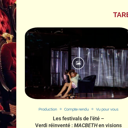
TAR
Production
Compte rendu
Vu pour vous
Les festivals de l’été –
Verdi réinventé :
MACBETH
en visions