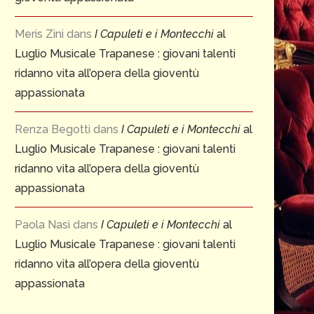
Meris Zini
dans
I Capuleti e i Montecchi
al
Luglio Musicale Trapanese : giovani talenti
ridanno vita all’opera della gioventù
appassionata
Renza Begotti
dans
I Capuleti e i Montecchi
al
Luglio Musicale Trapanese : giovani talenti
ridanno vita all’opera della gioventù
appassionata
Paola Nasi
dans
I Capuleti e i Montecchi
al
Luglio Musicale Trapanese : giovani talenti
ridanno vita all’opera della gioventù
appassionata