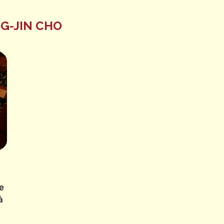
G-JIN CHO
re
à