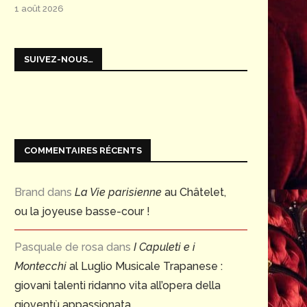
1 août 2026
SUIVEZ-NOUS…
COMMENTAIRES RÉCENTS
Brand
dans
La Vie parisienne
au Châtelet,
ou la joyeuse basse-cour !
Pasquale de rosa
dans
I Capuleti e i
Montecchi
al Luglio Musicale Trapanese :
giovani talenti ridanno vita all’opera della
gioventù appassionata