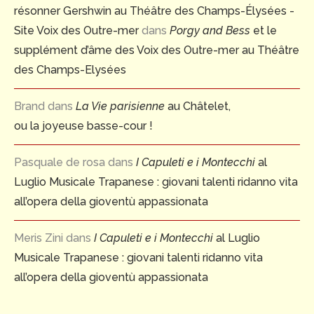
résonner Gershwin au Théâtre des Champs-Élysées -
Site Voix des Outre-mer
dans
Porgy and Bess
et le
supplément d’âme des Voix des Outre-mer au Théâtre
des Champs-Elysées
Brand
dans
La Vie parisienne
au Châtelet,
ou la joyeuse basse-cour !
Pasquale de rosa
dans
I Capuleti e i Montecchi
al
Luglio Musicale Trapanese : giovani talenti ridanno vita
all’opera della gioventù appassionata
Meris Zini
dans
I Capuleti e i Montecchi
al Luglio
Musicale Trapanese : giovani talenti ridanno vita
all’opera della gioventù appassionata