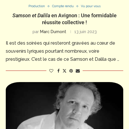
Production
Compte rendu
Vu pour vous
Samson et Dalila
en Avignon : Une formidable
réussite collective !
par
Marc Dumont
13 juin 2023
Il est des soirées qui resteront gravées au cœur de
souvenirs lyriques pourtant nombreux, voire
prestigieux. C’est le cas de ce Samson et Dalila que …