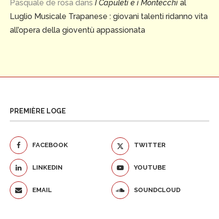
Pasquale de rosa
dans
I Capuleti e i Montecchi
al
Luglio Musicale Trapanese : giovani talenti ridanno vita
all’opera della gioventù appassionata
PREMIÈRE LOGE
FACEBOOK
TWITTER
LINKEDIN
YOUTUBE
EMAIL
SOUNDCLOUD