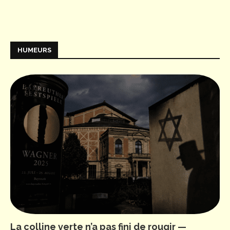
HUMEURS
La colline verte n’a pas fini de rougir —