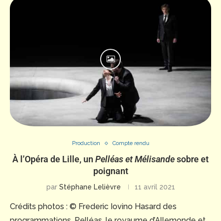
Production
Compte rendu
À l’Opéra de Lille, un
Pelléas et Mélisande
sobre et
poignant
par
Stéphane Lelièvre
11 avril 2021
Crédits photos : © Frederic Iovino Hasard des
programmations, Pelléas, le royaume d’Allemonde et