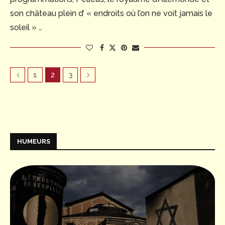
son château plein d’ « endroits où l’on ne voit jamais le
soleil » …
1
2
3
HUMEURS