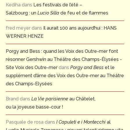
Kediha
dans
Les festivals de l’été –
Salzbourg : un
Lucio Silla
de feu et de flammes
fred meyer
dans
Il aurait 100 ans aujourd’hui : HANS
WERNER HENZE
Porgy and Bess : quand les Voix des Outre-mer font
résonner Gershwin au Théâtre des Champs-Élysées -
Site Voix des Outre-mer
dans
Porgy and Bess
et le
supplément d’âme des Voix des Outre-mer au Théâtre
des Champs-Elysées
Brand
dans
La Vie parisienne
au Châtelet,
ou la joyeuse basse-cour !
Pasquale de rosa
dans
I Capuleti e i Montecchi
al