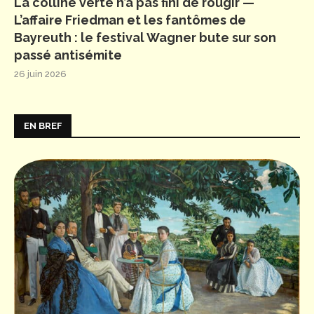
La colline verte n’a pas fini de rougir —
L’affaire Friedman et les fantômes de
Bayreuth : le festival Wagner bute sur son
passé antisémite
26 juin 2026
EN BREF