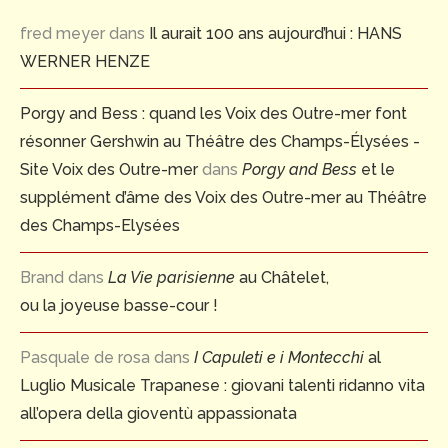
fred meyer
dans
Il aurait 100 ans aujourd’hui : HANS
WERNER HENZE
Porgy and Bess : quand les Voix des Outre-mer font
résonner Gershwin au Théâtre des Champs-Élysées -
Site Voix des Outre-mer
dans
Porgy and Bess
et le
supplément d’âme des Voix des Outre-mer au Théâtre
des Champs-Elysées
Brand
dans
La Vie parisienne
au Châtelet,
ou la joyeuse basse-cour !
Pasquale de rosa
dans
I Capuleti e i Montecchi
al
Luglio Musicale Trapanese : giovani talenti ridanno vita
all’opera della gioventù appassionata