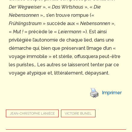
Der Wegweiser
», «
Das Wirtshaus
», «
Die
Nebensonnen
»… s’en trouve rompue («
Frühlingstraum
» succède aux «
Nebensonnen
»,
«
Mut !
» précède le «
Leiermann
»). Est ainsi
privilégiée l’autonomie de chaque lied, dans une
démarche qui, bien que préservant l’image d’un «
voyage immobile » et stérile, offusquera peut-être
les puristes… Les autres se laisseront tenter par ce
voyage atypique et, littéralement, dépaysant.
Imprimer
JEAN-CHRISTOPHE LANIÈCE
VICTOIRE BUNEL