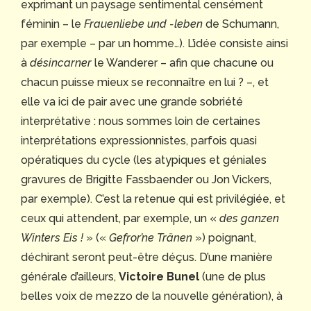
exprimant un paysage sentimental censément
féminin – le
Frauenliebe und -leben
de Schumann,
par exemple – par un homme…). L’idée consiste ainsi
à
désincarner
le Wanderer – afin que chacune ou
chacun puisse mieux se reconnaître en lui ? –, et
elle va ici de pair avec une grande sobriété
interprétative : nous sommes loin de certaines
interprétations expressionnistes, parfois quasi
opératiques du cycle (les atypiques et géniales
gravures de Brigitte Fassbaender ou Jon Vickers,
par exemple). C’est la retenue qui est privilégiée, et
ceux qui attendent, par exemple, un «
des ganzen
Winters Eis !
» («
Gefror’ne Tränen
») poignant,
déchirant seront peut-être déçus. D’une manière
générale d’ailleurs,
Victoire Bunel
(une de plus
belles voix de mezzo de la nouvelle génération), à