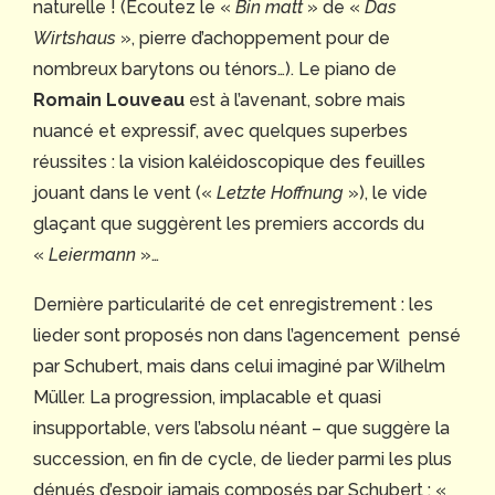
naturelle ! (Écoutez le «
Bin matt
» de «
Das
Wirtshaus
», pierre d’achoppement pour de
nombreux barytons ou ténors…). Le piano de
Romain Louveau
est à l’avenant, sobre mais
nuancé et expressif, avec quelques superbes
réussites : la vision kaléidoscopique des feuilles
jouant dans le vent («
Letzte Hoffnung
»), le vide
glaçant que suggèrent les premiers accords du
«
Leiermann
»…
Dernière particularité de cet enregistrement : les
lieder sont proposés non dans l’agencement pensé
par Schubert, mais dans celui imaginé par Wilhelm
Müller. La progression, implacable et quasi
insupportable, vers l’absolu néant – que suggère la
succession, en fin de cycle, de lieder parmi les plus
dénués d’espoir jamais composés par Schubert : «