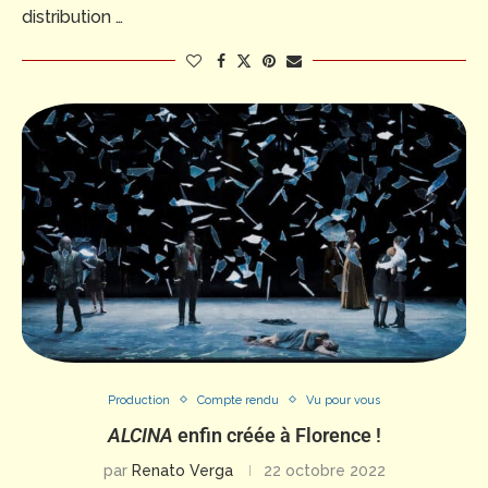
distribution …
Production
Compte rendu
Vu pour vous
ALCINA
enfin créée à Florence !
par
Renato Verga
22 octobre 2022