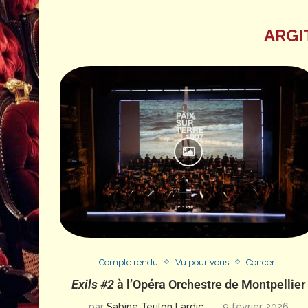
ARGI
Compte rendu
Vu pour vous
Concert
Exils #2
à l’Opéra Orchestre de Montpellier
par
Sabine Teulon Lardic
9 février 2026